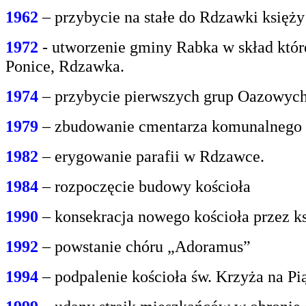
1962
– przybycie na stałe do Rdzawki księż
1972
- utworzenie gminy Rabka w skład któr
Ponice, Rdzawka.
1974
– przybycie pierwszych grup Oazowych 
1979
– zbudowanie cmentarza komunalnego
1982
– erygowanie parafii w Rdzawce.
1984
– rozpoczęcie budowy kościoła
1990
– konsekracja nowego kościoła przez ks
1992
– powstanie chóru „Adoramus”
1994
– podpalenie kościoła św. Krzyża na P