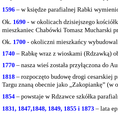
1596
– w księdze parafialnej Rabki wymien
Ok.
1690
-
w okolicach dzisiejszego kośció
mieszkaniec
Chabówki Tomasz Mucharski prz
Ok.
1700
- okoliczni mieszkańcy wybudowali
1740
– Rabkę wraz z wioskami (Rdzawką) obj
1770
– nasza wieś została przyłączona do Aus
1818
– rozpoczęto budowę drogi cesarskiej 
Targu
znaną obecnie jako „Zakopiankę” (w o
1854
– powstaje w Rdzawce szkółka parafial
1831, 1847,1848, 1849, 1855 i 1873
– lata e