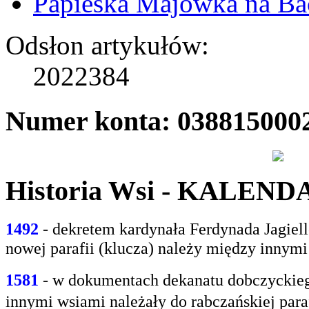
Papieska Majówka na B
Odsłon artykułów:
2022384
Numer konta: 038815000
Historia Wsi - KALEN
1492
- dekretem kardynała Ferdynada Jagie
nowej parafii (klucza) należy między innym
1581
- w
dokumentach dekanatu dobczyckiego
innymi
wsiami należały do rabczańskiej paraf