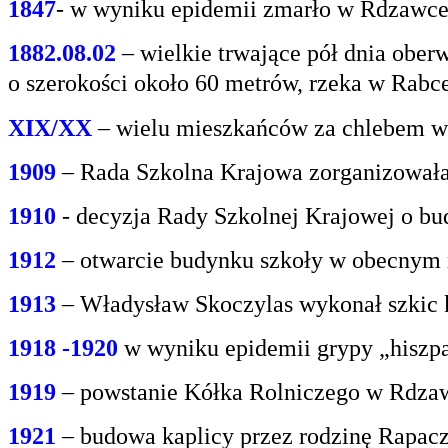
1847
- w wyniku epidemii zmarło w Rdzawce 2
1882.08.02
– wielkie trwające pół dnia oberw
o
szerokości około 60 metrów, rzeka w Rabce
XIX/XX
– wielu mieszkańców za chlebem w
1909
– Rada Szkolna Krajowa zorganizowała
1910
- decyzja Rady Szkolnej Krajowej o bu
1912
– otwarcie budynku szkoły w obecnym 
1913
– Władysław Skoczylas wykonał szkic k
1918 -1920
w wyniku epidemii grypy „hiszp
1919
– powstanie Kółka Rolniczego w Rdzaw
1921
– budowa kaplicy przez rodzinę Rapacz