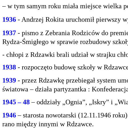
– w tym samym roku miała miejsce wielka po
1936
- Andrzej Rokita uruchomił pierwszy w
1937
- pismo z Zebrania Rodziców do premie
Rydza-Śmigłego w sprawie rozbudowy szko
- chłopi z Rdzawki brali udział w strajku chł
1938
- rozpoczęto budowę szkoły w Rdzawce
1939
- przez Rdzawkę przebiegał system umo
światowa – działa partyzantka : Konfederacja
1945 – 48
– oddziały „Ognia”, „Iskry” i „Wi
1946
– starosta nowotarski (12.11.1946 rok
rano między innymi w Rdzawce.