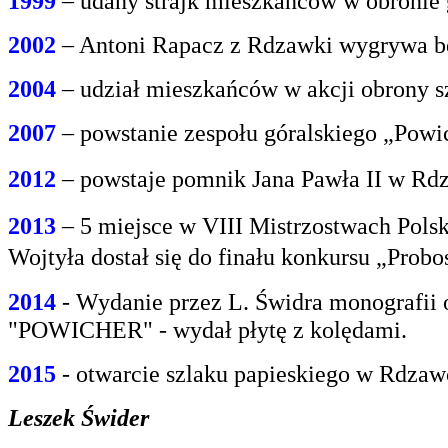
1999
– udany strajk mieszkańców w obroni
2002
– Antoni Rapacz z Rdzawki wygrywa be
2004
– udział mieszkańców w akcji obrony s
2007
– powstanie zespołu góralskiego „Powi
2012
– powstaje pomnik Jana Pawła II w Rdz
2013
– 5 miejsce w VIII Mistrzostwach Polsk
Wojtyła dostał się do finału konkursu „Prob
2014
- Wydanie przez L. Świdra monografii 
"POWICHER" - wydał płytę z kolędami.
2015
- otwarcie szlaku papieskiego w Rdzaw
Leszek Świder