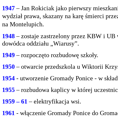
1947
– Jan Rokiciak jako pierwszy mieszkan
wydział
prawa, skazany na karę śmierci prz
na
Montelupich.
1948
– zostaje zastrzelony przez KBW i UB 
dowódca oddziału „Wiarusy”.
1949
– rozpoczęto rozbudowę szkoły.
1950
– otwarcie przedszkola u Wiktorii Krzy
1954
- utworzenie Gromady Ponice - w skład
1955
– rozbudowa kaplicy w której uczestnic
1959 – 61
– elektryfikacja wsi.
1961
- włączenie Gromady Ponice do Grom