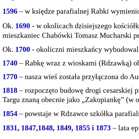
1596
– w księdze parafialnej Rabki wymien
Ok.
1690
-
w okolicach dzisiejszego kośció
mieszkaniec
Chabówki Tomasz Mucharski prz
Ok.
1700
- okoliczni mieszkańcy wybudowali
1740
– Rabkę wraz z wioskami (Rdzawką) obj
1770
– nasza wieś została przyłączona do Aus
1818
– rozpoczęto budowę drogi cesarskiej 
Targu
znaną obecnie jako „Zakopiankę” (w o
1854
– powstaje w Rdzawce szkółka parafial
1831, 1847,1848, 1849, 1855 i 1873
– lata e