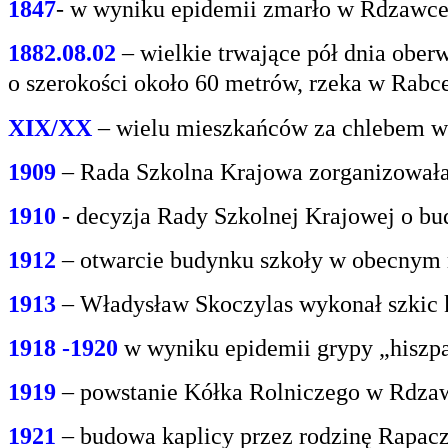
1847
- w wyniku epidemii zmarło w Rdzawce 2
1882.08.02
– wielkie trwające pół dnia oberw
o
szerokości około 60 metrów, rzeka w Rabce
XIX/XX
– wielu mieszkańców za chlebem w
1909
– Rada Szkolna Krajowa zorganizowała
1910
- decyzja Rady Szkolnej Krajowej o bu
1912
– otwarcie budynku szkoły w obecnym 
1913
– Władysław Skoczylas wykonał szkic k
1918 -1920
w wyniku epidemii grypy „hiszp
1919
– powstanie Kółka Rolniczego w Rdzaw
1921
– budowa kaplicy przez rodzinę Rapacz