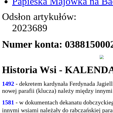
Papieska Majówka na B
Odsłon artykułów:
2023689
Numer konta: 038815000
Historia Wsi - KALEN
1492
- dekretem kardynała Ferdynada Jagie
nowej parafii (klucza) należy między innym
1581
- w
dokumentach dekanatu dobczyckiego
innymi
wsiami należały do rabczańskiej paraf