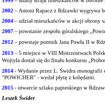
1999
– udany strajk mieszkańców w obroni
2002
– Antoni Rapacz z Rdzawki wygrywa be
2004
– udział mieszkańców w akcji obrony s
2007
– powstanie zespołu góralskiego „Powi
2012
– powstaje pomnik Jana Pawła II w Rdz
2013
– 5 miejsce w VIII Mistrzostwach Polsk
Wojtyła dostał się do finału konkursu „Prob
2014
- Wydanie przez L. Świdra monografii 
"POWICHER" - wydał płytę z kolędami.
2015
- otwarcie szlaku papieskiego w Rdzaw
Leszek Świder