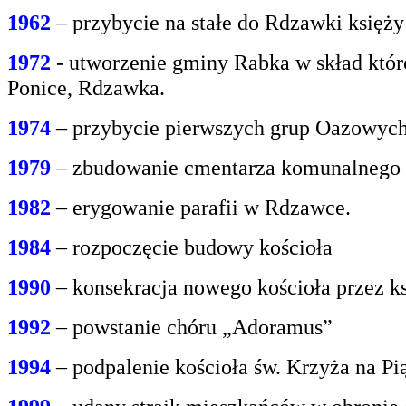
1962
– przybycie na stałe do Rdzawki księż
1972
- utworzenie gminy Rabka w skład któr
Ponice, Rdzawka.
1974
– przybycie pierwszych grup Oazowych 
1979
– zbudowanie cmentarza komunalnego
1982
– erygowanie parafii w Rdzawce.
1984
– rozpoczęcie budowy kościoła
1990
– konsekracja nowego kościoła przez ks
1992
– powstanie chóru „Adoramus”
1994
– podpalenie kościoła św. Krzyża na P