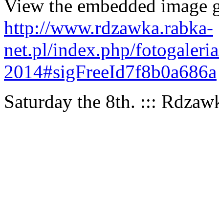
View the embedded image ga
http://www.rdzawka.rabka-
net.pl/index.php/fotogaleria
2014#sigFreeId7f8b0a686a
Saturday the 8th. ::: Rdza