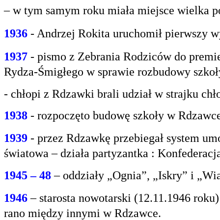
– w tym samym roku miała miejsce wielka po
1936
- Andrzej Rokita uruchomił pierwszy w
1937
- pismo z Zebrania Rodziców do premie
Rydza-Śmigłego w sprawie rozbudowy szko
- chłopi z Rdzawki brali udział w strajku chł
1938
- rozpoczęto budowę szkoły w Rdzawce
1939
- przez Rdzawkę przebiegał system umo
światowa – działa partyzantka : Konfederacja
1945 – 48
– oddziały „Ognia”, „Iskry” i „Wi
1946
– starosta nowotarski (12.11.1946 rok
rano między innymi w Rdzawce.