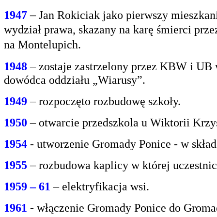
1947
– Jan Rokiciak jako pierwszy mieszkan
wydział
prawa, skazany na karę śmierci prz
na
Montelupich.
1948
– zostaje zastrzelony przez KBW i UB 
dowódca oddziału „Wiarusy”.
1949
– rozpoczęto rozbudowę szkoły.
1950
– otwarcie przedszkola u Wiktorii Krzy
1954
- utworzenie Gromady Ponice - w skład
1955
– rozbudowa kaplicy w której uczestnic
1959 – 61
– elektryfikacja wsi.
1961
- włączenie Gromady Ponice do Grom