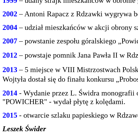
1999
– udany strajk mieszkańców w obroni
2002
– Antoni Rapacz z Rdzawki wygrywa be
2004
– udział mieszkańców w akcji obrony s
2007
– powstanie zespołu góralskiego „Powi
2012
– powstaje pomnik Jana Pawła II w Rdz
2013
– 5 miejsce w VIII Mistrzostwach Polsk
Wojtyła dostał się do finału konkursu „Prob
2014
- Wydanie przez L. Świdra monografii 
"POWICHER" - wydał płytę z kolędami.
2015
- otwarcie szlaku papieskiego w Rdzaw
Leszek Świder