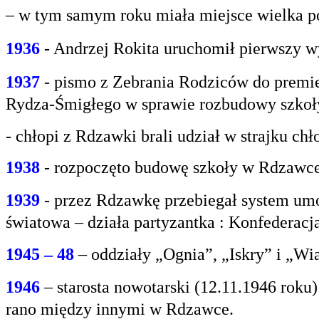
– w tym samym roku miała miejsce wielka po
1936
- Andrzej Rokita uruchomił pierwszy w
1937
- pismo z Zebrania Rodziców do premie
Rydza-Śmigłego w sprawie rozbudowy szko
- chłopi z Rdzawki brali udział w strajku chł
1938
- rozpoczęto budowę szkoły w Rdzawce
1939
- przez Rdzawkę przebiegał system umo
światowa – działa partyzantka : Konfederacja
1945 – 48
– oddziały „Ognia”, „Iskry” i „Wi
1946
– starosta nowotarski (12.11.1946 rok
rano między innymi w Rdzawce.