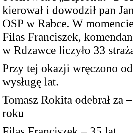
kierował i dowodził pan J
OSP w Rabce. W momencie 
Filas Franciszek, komenda
w Rdzawce liczyło 33 straż
Przy tej okazji wręczono od
wysługę lat.
Tomasz Rokita odebrał za –
roku
Filas Franciszek – 35 lat