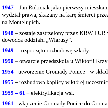
1947
– Jan Rokiciak jako pierwszy mieszkan
wydział
prawa, skazany na karę śmierci prz
na
Montelupich.
1948
– zostaje zastrzelony przez KBW i UB 
dowódca oddziału „Wiarusy”.
1949
– rozpoczęto rozbudowę szkoły.
1950
– otwarcie przedszkola u Wiktorii Krzy
1954
- utworzenie Gromady Ponice - w skład
1955
– rozbudowa kaplicy w której uczestnic
1959 – 61
– elektryfikacja wsi.
1961
- włączenie Gromady Ponice do Grom