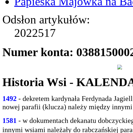
Papieska Majówka na B
Odsłon artykułów:
2022517
Numer konta: 038815000
Historia Wsi - KALEN
1492
- dekretem kardynała Ferdynada Jagie
nowej parafii (klucza) należy między innym
1581
- w
dokumentach dekanatu dobczyckiego
innymi
wsiami należały do rabczańskiej paraf