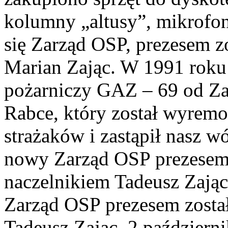
kolumny „altusy”, mikrofon
się Zarząd OSP, prezesem z
Marian Zając. W 1991 rok
pożarniczy GAZ – 69 od Z
Rabce, który został wyrem
strażaków i zastąpił nasz 
nowy Zarząd OSP prezesem 
naczelnikiem Tadeusz Zając
Zarząd OSP prezesem zosta
Tadeusz Zając. 2 październi