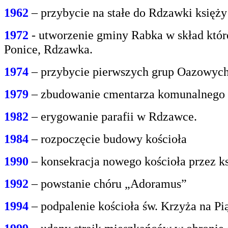
1962
– przybycie na stałe do Rdzawki księż
1972
- utworzenie gminy Rabka w skład któr
Ponice, Rdzawka.
1974
– przybycie pierwszych grup Oazowych 
1979
– zbudowanie cmentarza komunalnego
1982
– erygowanie parafii w Rdzawce.
1984
– rozpoczęcie budowy kościoła
1990
– konsekracja nowego kościoła przez ks
1992
– powstanie chóru „Adoramus”
1994
– podpalenie kościoła św. Krzyża na P