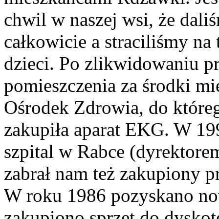
chwil w naszej wsi, że daliś
całkowicie a straciliśmy na
dzieci. Po zlikwidowaniu 
pomieszczenia za środki m
Ośrodek Zdrowia, do które
zakupiła aparat EKG. W 19
szpital w Rabce (dyrektore
zabrał nam też zakupiony 
W roku 1986 pozyskano n
zakupiono sprzęt do dyskote