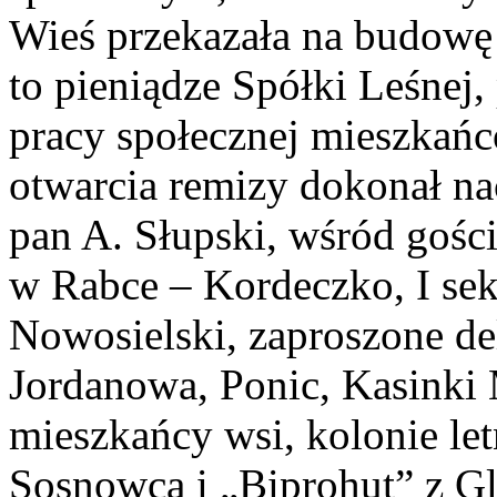
Wieś przekazała na budowę 
to pieniądze Spółki Leśnej,
pracy społecznej mieszkań
otwarcia remizy dokonał n
pan A. Słupski, wśród gośc
w Rabce – Kordeczko, I se
Nowosielski, zaproszone de
Jordanowa, Ponic, Kasinki 
mieszkańcy wsi, kolonie l
Sosnowca i „Biprohut” z Gl