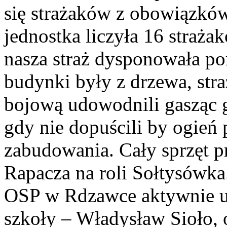
się strażaków z obowiązkó
jednostka liczyła 16 stra
nasza straż dysponowała p
budynki były z drzewa, st
bojową udowodnili gasząc 
gdy nie dopuścili by ogień p
zabudowania. Cały sprzęt 
Rapacza na roli Sołtysówka
OSP w Rdzawce aktywnie ud
szkoły – Władysław Sioło, o