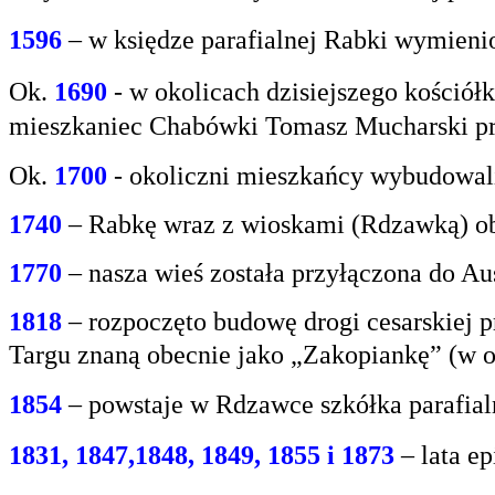
1596
– w księdze parafialnej Rabki wymien
Ok.
1690
-
w okolicach dzisiejszego kośció
mieszkaniec
Chabówki Tomasz Mucharski prz
Ok.
1700
- okoliczni mieszkańcy wybudowali
1740
– Rabkę wraz z wioskami (Rdzawką) obj
1770
– nasza wieś została przyłączona do Aus
1818
– rozpoczęto budowę drogi cesarskiej 
Targu
znaną obecnie jako „Zakopiankę” (w o
1854
– powstaje w Rdzawce szkółka parafial
1831, 1847,1848, 1849, 1855 i 1873
– lata e