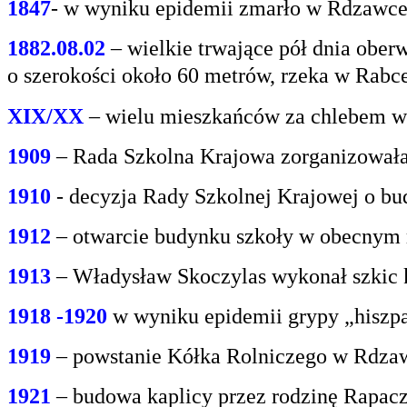
1847
- w wyniku epidemii zmarło w Rdzawce 2
1882.08.02
– wielkie trwające pół dnia oberw
o
szerokości około 60 metrów, rzeka w Rabce
XIX/XX
– wielu mieszkańców za chlebem w
1909
– Rada Szkolna Krajowa zorganizowała
1910
- decyzja Rady Szkolnej Krajowej o bu
1912
– otwarcie budynku szkoły w obecnym 
1913
– Władysław Skoczylas wykonał szkic k
1918 -1920
w wyniku epidemii grypy „hiszp
1919
– powstanie Kółka Rolniczego w Rdzaw
1921
– budowa kaplicy przez rodzinę Rapacz