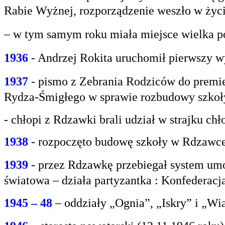
Rabie
Wyżnej, rozporządzenie weszło w życi
– w tym samym roku miała miejsce wielka po
1936
- Andrzej Rokita uruchomił pierwszy w
1937
- pismo z Zebrania Rodziców do premie
Rydza-Śmigłego w sprawie rozbudowy szko
- chłopi z Rdzawki brali udział w strajku chł
1938
- rozpoczęto budowę szkoły w Rdzawce
1939
- przez Rdzawkę przebiegał system umo
światowa – działa partyzantka : Konfederacja
1945 – 48
– oddziały „Ognia”, „Iskry” i „Wi