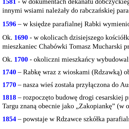
1581
- w
dokumentach dekanatu dobczyckiego
innymi
wsiami należały do rabczańskiej paraf
1596
– w księdze parafialnej Rabki wymien
Ok.
1690
-
w okolicach dzisiejszego kośció
mieszkaniec
Chabówki Tomasz Mucharski prz
Ok.
1700
- okoliczni mieszkańcy wybudowali
1740
– Rabkę wraz z wioskami (Rdzawką) obj
1770
– nasza wieś została przyłączona do Aus
1818
– rozpoczęto budowę drogi cesarskiej 
Targu
znaną obecnie jako „Zakopiankę” (w o
1854
– powstaje w Rdzawce szkółka parafial