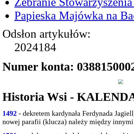
Zebranie Stowarzyszenia
Papieska Majówka na B
Odsłon artykułów:
2024184
Numer konta: 038815000
Historia Wsi - KALEN
1492
- dekretem kardynała Ferdynada Jagie
nowej parafii (klucza) należy między innym