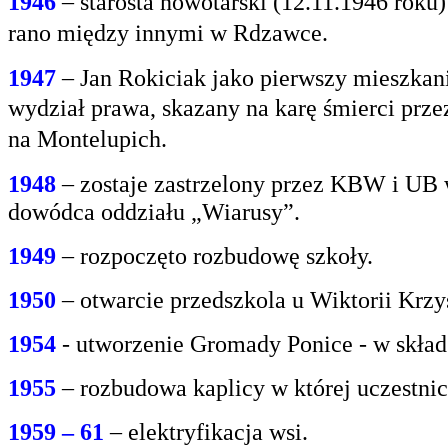
1946
– starosta nowotarski (12.11.1946 rok
rano między innymi w Rdzawce.
1947
– Jan Rokiciak jako pierwszy mieszkan
wydział
prawa, skazany na karę śmierci prz
na
Montelupich.
1948
– zostaje zastrzelony przez KBW i UB 
dowódca oddziału „Wiarusy”.
1949
– rozpoczęto rozbudowę szkoły.
1950
– otwarcie przedszkola u Wiktorii Krzy
1954
- utworzenie Gromady Ponice - w skład
1955
– rozbudowa kaplicy w której uczestnic
1959 – 61
– elektryfikacja wsi.