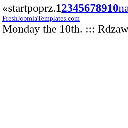
«
start
poprz.
1
2
3
4
5
6
7
8
9
10
na
FreshJoomlaTemplates.com
Monday the 10th. ::: Rdzaw