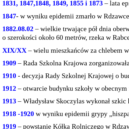
1831, 1847,1848, 1849, 1855 i 1873
– lata e
1847
- w wyniku epidemii zmarło w Rdzawce 2
1882.08.02
– wielkie trwające pół dnia oberw
o
szerokości około 60 metrów, rzeka w Rabce
XIX/XX
– wielu mieszkańców za chlebem w
1909
– Rada Szkolna Krajowa zorganizowała
1910
- decyzja Rady Szkolnej Krajowej o bu
1912
– otwarcie budynku szkoły w obecnym 
1913
– Władysław Skoczylas wykonał szkic k
1918 -1920
w wyniku epidemii grypy „hiszp
1919
– powstanie Kółka Rolniczego w Rdzaw