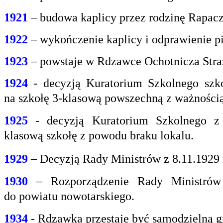
1921
– budowa kaplicy przez rodzinę Rapacz
1922
– wykończenie kaplicy i odprawienie pi
1923
– powstaje w Rdzawce Ochotnicza Stra
1924
- decyzją Kuratorium Szkolnego szk
na
szkołę 3-klasową powszechną z ważnością 
1925
- decyzją Kuratorium Szkolnego z
klasową
szkołę z powodu braku lokalu.
1929
– Decyzją Rady Ministrów z 8.11.1929
1930
– Rozporządzenie Rady Ministrów 
do
powiatu nowotarskiego.
1934
- Rdzawka przestaje być samodzielną g