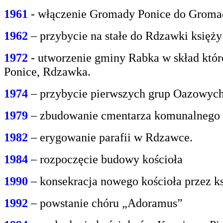
1961
- włączenie Gromady Ponice do Grom
1962
– przybycie na stałe do Rdzawki księż
1972
- utworzenie gminy Rabka w skład któr
Ponice, Rdzawka.
1974
– przybycie pierwszych grup Oazowych 
1979
– zbudowanie cmentarza komunalnego
1982
– erygowanie parafii w Rdzawce.
1984
– rozpoczęcie budowy kościoła
1990
– konsekracja nowego kościoła przez ks
1992
– powstanie chóru „Adoramus”