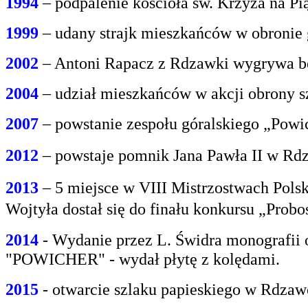
1994
– podpalenie kościoła św. Krzyża na P
1999
– udany strajk mieszkańców w obroni
2002
– Antoni Rapacz z Rdzawki wygrywa be
2004
– udział mieszkańców w akcji obrony s
2007
– powstanie zespołu góralskiego „Powi
2012
– powstaje pomnik Jana Pawła II w Rdz
2013
– 5 miejsce w VIII Mistrzostwach Polsk
Wojtyła dostał się do finału konkursu „Prob
2014
- Wydanie przez L. Świdra monografii 
"POWICHER" - wydał płytę z kolędami.
2015
- otwarcie szlaku papieskiego w Rdzaw