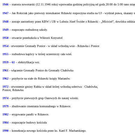
1946
– starosta nowotarski (12.11.1946 roku) wprowadza godzinę policyjną od godz.20:00 do
5:00 rano mi
1947
– Jan Rokiciak jako pierwszy mieszkaniec Rdzawki rozpoczyna studia na UJ - wydział
prawa, skazany 
1948
– zostaje zastrzelony przez KBW i UB w Lubniu Józef Świder z Rdzawki - „Mściciel”, dowódca oddzia
1949
– rozpoczęto rozbudowę szkoły.
1950
– otwarcie przedszkola u Wiktorii Krzysztof.
1954
- utworzenie Gromady Ponice - w skład wchodzą wsie - Rdzawka i Ponice
1955
– rozbudowa kaplicy w której uczestniczy cała wieś.
1959 – 61
– elektryfikacja wsi.
1961
- włączenie Gromady Ponice do Gromady Chabówka
1962
– przybycie na stałe do Rdzawki księży Marianów.
1972
- utworzenie gminy Rabka w skład której wchodzą sołectwa : Chabówka,
Ponice, Rdzawka.
1974
– przybycie pierwszych grup Oazowych do naszej wioski.
1979
– zbudowanie cmentarza komunalnego w Rdzawce.
1982
– erygowanie parafii w Rdzawce.
1984
– rozpoczęcie budowy kościoła
1990
– konsekracja nowego kościoła przez ks. Kard F. Macharskiego.