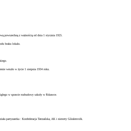
ową powszechną z ważnością od dnia 1 stycznia 1925.
odu braku lokalu.
kiego.
zenie weszło w życie 1 sierpnia 1934 roku.
igłego w sprawie rozbudowy szkoły w Rdzawce.
ziała partyzantka : Konfederacja Tatrzańska, AK i niestety Góralenvolk.