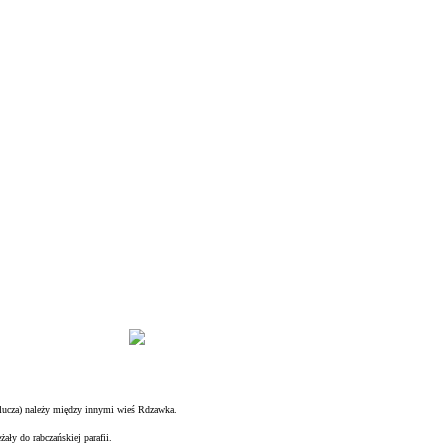
klucza) należy między innymi wieś Rdzawka.
żały do rabczańskiej parafii.