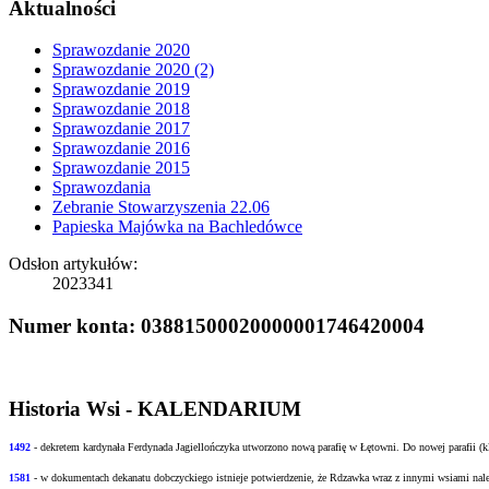
Aktualności
Sprawozdanie 2020
Sprawozdanie 2020 (2)
Sprawozdanie 2019
Sprawozdanie 2018
Sprawozdanie 2017
Sprawozdanie 2016
Sprawozdanie 2015
Sprawozdania
Zebranie Stowarzyszenia 22.06
Papieska Majówka na Bachledówce
Odsłon artykułów:
2023341
Numer konta: 03881500020000001746420004
Historia Wsi - KALENDARIUM
1492
- dekretem kardynała Ferdynada Jagiellończyka utworzono nową
parafię w Łętowni. Do nowej parafii (
1581
- w
dokumentach dekanatu dobczyckiego istnieje potwierdzenie, że Rdzawka wraz z innymi
wsiami nale