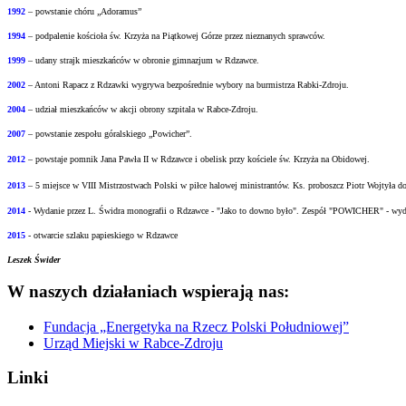
1992
– powstanie chóru „Adoramus”
1994
– podpalenie kościoła św. Krzyża na Piątkowej Górze przez nieznanych sprawców.
1999
– udany strajk mieszkańców w obronie gimnazjum w Rdzawce.
2002
– Antoni Rapacz z Rdzawki wygrywa bezpośrednie wybory na burmistrza Rabki-Zdroju.
2004
– udział mieszkańców w akcji obrony szpitala w Rabce-Zdroju.
2007
– powstanie zespołu góralskiego „Powicher”.
2012
– powstaje pomnik Jana Pawła II w Rdzawce i obelisk przy kościele św. Krzyża na
Obidowej.
2013
– 5 miejsce w VIII Mistrzostwach Polski w piłce halowej ministrantów.
Ks. proboszcz Piotr Wojtyła d
2014
- Wydanie przez L. Świdra monografii o Rdzawce - "Jako to downo było".
Zespół "POWICHER" - wydał
2015
- otwarcie szlaku papieskiego w Rdzawce
Leszek Świder
W naszych działaniach wspierają nas:
Fundacja „Energetyka na Rzecz Polski Południowej”
Urząd Miejski w Rabce-Zdroju
Linki