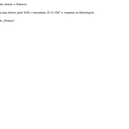
ędzy innymi w Rdzawce.
na karę śmierci przez WSK i rozstrzelany 20.12.1947 w więzieniu na
Montelupich.
łu „Wiarusy”.