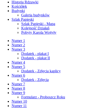
Historia Rdzawki
Kościółek
Budynki
Galeria budynków
Szlak Papieski
Szlak Papieski - Mapa
Kolejność Działań
Pobyty Karola Wojtyły
Numer 1
Numer 2
Numer 3
Dodatek - plakat I
Dodatek - plakat II
Numer 4
Numer 5
Dodatek - Zdjęcia kaplicy
Numer 6
Dodatek - Zdjęcia
Numer 7
Numer 8
Numer 9
Formularz - Proboszcz Roku
Numer 10
Numer 11