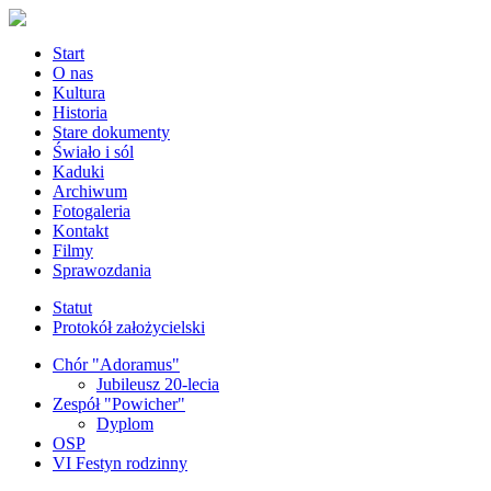
Start
O nas
Kultura
Historia
Stare dokumenty
Świało i sól
Kaduki
Archiwum
Fotogaleria
Kontakt
Filmy
Sprawozdania
Statut
Protokół założycielski
Chór "Adoramus"
Jubileusz 20-lecia
Zespół "Powicher"
Dyplom
OSP
VI Festyn rodzinny