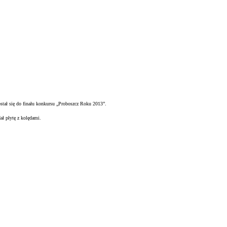
ostał się do finału konkursu „Proboszcz Roku 2013”.
 płytę z kolędami.