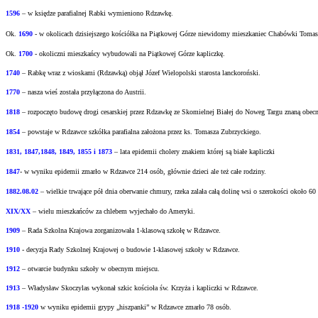
1596
– w księdze parafialnej Rabki wymieniono Rdzawkę.
Ok.
1690
-
w okolicach dzisiejszego kościółka na Piątkowej Górze niewidomy mieszkaniec
Chabówki Tomasz 
Ok.
1700
- okoliczni mieszkańcy wybudowali na Piątkowej Górze kapliczkę.
1740
– Rabkę wraz z wioskami (Rdzawką) objął Józef Wielopolski starosta lanckoroński.
1770
– nasza wieś została przyłączona do Austrii.
1818
– rozpoczęto budowę drogi cesarskiej przez Rdzawkę ze Skomielnej Białej do Noweg Targu
znaną obecn
1854
– powstaje w Rdzawce szkółka parafialna założona przez ks. Tomasza Zubrzyckiego.
1831, 1847,1848, 1849, 1855 i 1873
– lata epidemii cholery znakiem której są białe kapliczki
1847
- w wyniku epidemii zmarło w Rdzawce 214 osób, głównie dzieci ale też całe rodziny.
1882.08.02
– wielkie trwające pół dnia oberwanie chmury, rzeka zalała całą dolinę wsi o
szerokości około 60
XIX/XX
– wielu mieszkańców za chlebem wyjechało do Ameryki.
1909
– Rada Szkolna Krajowa zorganizowała 1-klasową szkołę w Rdzawce.
1910
- decyzja Rady Szkolnej Krajowej o budowie 1-klasowej szkoły w Rdzawce.
1912
– otwarcie budynku szkoły w obecnym miejscu.
1913
– Władysław Skoczylas wykonał szkic kościoła św. Krzyża i kapliczki w Rdzawce.
1918 -1920
w wyniku epidemii grypy „hiszpanki” w Rdzawce zmarło 78 osób.