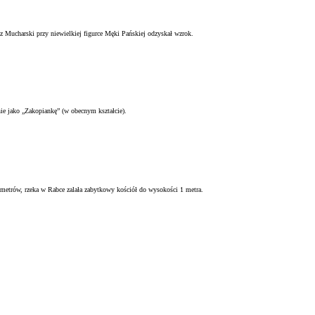
Mucharski przy niewielkiej figurce Męki Pańskiej odzyskał wzrok.
ie jako „Zakopiankę” (w obecnym kształcie).
 metrów, rzeka w Rabce zalała zabytkowy kościół do wysokości 1 metra.