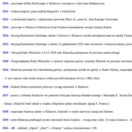
1919
– powstanie Kółka Rolniczego w Rdzawce z inicjatywy wójta Jana Madejowicza.
1921
– budowa kaplicy przez rodzinę Rapaczów z Sołtysówki.
1922
– wykończenie kaplicy i odprawienie pierwszej Mszy św. przez ks. Jana Kantego Surowiaka.
1923
– powstaje w Rdzawce Ochotnicza Straż Pożarna komendantem zostaje Andrzej Rokita.
1924
- decyzją Kuratorium Szkolnego szkoła 1 klasowa w Rdzawce została zreorganizowana na
szkołę 3-klas
1925
- decyzją Kuratorium Szkolnego z dniem 13 października 1925 roku utworzono 2-klasową
szkołę z pow
1929
– Decyzją Rady Ministrów z 8.11.1929 roku Rdzawkę przyłączono do powiatu
makowskiego.
1930
– Rozporządzenie Rady Ministrów w sprawie włączenia gminy wiejskiej Rdzawki do
powiatu nowotars
1934
- Rdzawka przestaje być samodzielną gminą i przyłączona została do gminy w Rabie
Wyżnej, rozporząd
– w tym samym roku miała miejsce wielka powódź (mniejsza od tej z 1882 roku).
1936
- Andrzej Rokita uruchomił pierwszy wyciąg narciarski w Rdzawce.
1937
- pismo z Zebrania Rodziców do premiera Felicjana Sławoja-Składkowskiego i Marszałka
E. Rydza-Śm
- chłopi z Rdzawki brali udział w strajku chłopskim (jeden mieszkaniec zginął F. Pranica ).
1938
- rozpoczęto budowę szkoły w Rdzawce, budynek w stanie surowym stanął pod dachem.
1939
- przez Rdzawkę przebiegał system umocnień Armii Kraków – trwają tutaj walki.
II wojna światowa – d
1945 – 48
– oddziały „Ognia”, „Iskry” i „Wiarusy” walczą z komunistami i UB.