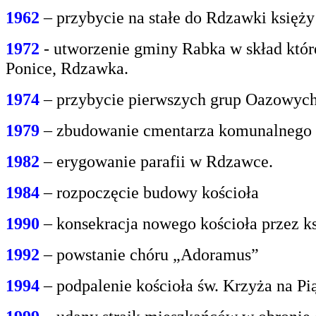
1962
– przybycie na stałe do Rdzawki księż
1972
- utworzenie gminy Rabka w skład któr
Ponice, Rdzawka.
1974
– przybycie pierwszych grup Oazowych 
1979
– zbudowanie cmentarza komunalnego
1982
– erygowanie parafii w Rdzawce.
1984
– rozpoczęcie budowy kościoła
1990
– konsekracja nowego kościoła przez ks
1992
– powstanie chóru „Adoramus”
1994
– podpalenie kościoła św. Krzyża na P