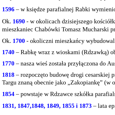
1596
– w księdze parafialnej Rabki wymien
Ok.
1690
-
w okolicach dzisiejszego kośció
mieszkaniec
Chabówki Tomasz Mucharski prz
Ok.
1700
- okoliczni mieszkańcy wybudowali
1740
– Rabkę wraz z wioskami (Rdzawką) obj
1770
– nasza wieś została przyłączona do Aus
1818
– rozpoczęto budowę drogi cesarskiej 
Targu
znaną obecnie jako „Zakopiankę” (w o
1854
– powstaje w Rdzawce szkółka parafial
1831, 1847,1848, 1849, 1855 i 1873
– lata e