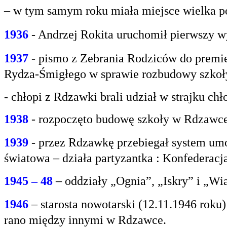
– w tym samym roku miała miejsce wielka po
1936
- Andrzej Rokita uruchomił pierwszy w
1937
- pismo z Zebrania Rodziców do premie
Rydza-Śmigłego w sprawie rozbudowy szko
- chłopi z Rdzawki brali udział w strajku chł
1938
- rozpoczęto budowę szkoły w Rdzawce
1939
- przez Rdzawkę przebiegał system umo
światowa – działa partyzantka : Konfederacja
1945 – 48
– oddziały „Ognia”, „Iskry” i „Wi
1946
– starosta nowotarski (12.11.1946 rok
rano między innymi w Rdzawce.