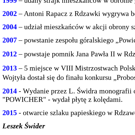
1999
– udany strajk mieszkańców w obroni
2002
– Antoni Rapacz z Rdzawki wygrywa be
2004
– udział mieszkańców w akcji obrony s
2007
– powstanie zespołu góralskiego „Powi
2012
– powstaje pomnik Jana Pawła II w Rdz
2013
– 5 miejsce w VIII Mistrzostwach Polsk
Wojtyła dostał się do finału konkursu „Prob
2014
- Wydanie przez L. Świdra monografii 
"POWICHER" - wydał płytę z kolędami.
2015
- otwarcie szlaku papieskiego w Rdzaw
Leszek Świder