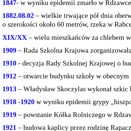
1847
- w wyniku epidemii zmarło w Rdzawce 2
1882.08.02
– wielkie trwające pół dnia oberw
o
szerokości około 60 metrów, rzeka w Rabce
XIX/XX
– wielu mieszkańców za chlebem w
1909
– Rada Szkolna Krajowa zorganizowała
1910
- decyzja Rady Szkolnej Krajowej o bu
1912
– otwarcie budynku szkoły w obecnym 
1913
– Władysław Skoczylas wykonał szkic k
1918 -1920
w wyniku epidemii grypy „hiszp
1919
– powstanie Kółka Rolniczego w Rdzaw
1921
– budowa kaplicy przez rodzinę Rapacz