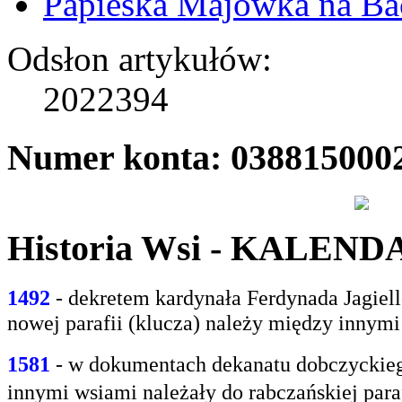
Papieska Majówka na B
Odsłon artykułów:
2022394
Numer konta: 038815000
Historia Wsi - KALEN
1492
- dekretem kardynała Ferdynada Jagie
nowej parafii (klucza) należy między innym
1581
- w
dokumentach dekanatu dobczyckiego
innymi
wsiami należały do rabczańskiej paraf