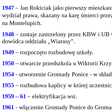
1947
– Jan Rokiciak jako pierwszy mieszkan
wydział
prawa, skazany na karę śmierci prz
na
Montelupich.
1948
– zostaje zastrzelony przez KBW i UB 
dowódca oddziału „Wiarusy”.
1949
– rozpoczęto rozbudowę szkoły.
1950
– otwarcie przedszkola u Wiktorii Krzy
1954
- utworzenie Gromady Ponice - w skład
1955
– rozbudowa kaplicy w której uczestnic
1959 – 61
– elektryfikacja wsi.
1961
- włączenie Gromady Ponice do Grom