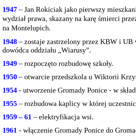
1947
– Jan Rokiciak jako pierwszy mieszkan
wydział
prawa, skazany na karę śmierci prz
na
Montelupich.
1948
– zostaje zastrzelony przez KBW i UB 
dowódca oddziału „Wiarusy”.
1949
– rozpoczęto rozbudowę szkoły.
1950
– otwarcie przedszkola u Wiktorii Krzy
1954
- utworzenie Gromady Ponice - w skład
1955
– rozbudowa kaplicy w której uczestnic
1959 – 61
– elektryfikacja wsi.
1961
- włączenie Gromady Ponice do Grom