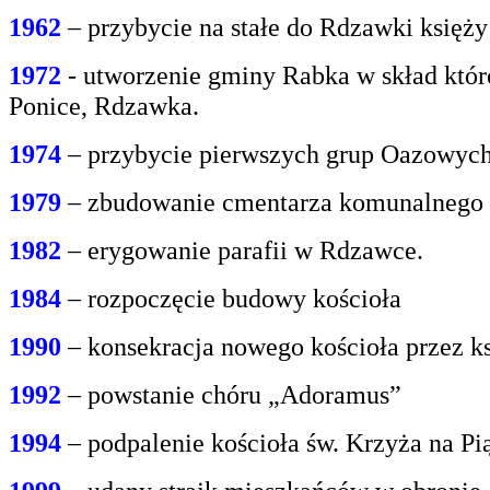
1962
– przybycie na stałe do Rdzawki księż
1972
- utworzenie gminy Rabka w skład któr
Ponice, Rdzawka.
1974
– przybycie pierwszych grup Oazowych 
1979
– zbudowanie cmentarza komunalnego
1982
– erygowanie parafii w Rdzawce.
1984
– rozpoczęcie budowy kościoła
1990
– konsekracja nowego kościoła przez ks
1992
– powstanie chóru „Adoramus”
1994
– podpalenie kościoła św. Krzyża na P