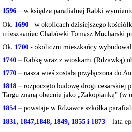
1596
– w księdze parafialnej Rabki wymien
Ok.
1690
-
w okolicach dzisiejszego kośció
mieszkaniec
Chabówki Tomasz Mucharski prz
Ok.
1700
- okoliczni mieszkańcy wybudowali
1740
– Rabkę wraz z wioskami (Rdzawką) obj
1770
– nasza wieś została przyłączona do Aus
1818
– rozpoczęto budowę drogi cesarskiej 
Targu
znaną obecnie jako „Zakopiankę” (w o
1854
– powstaje w Rdzawce szkółka parafial
1831, 1847,1848, 1849, 1855 i 1873
– lata e