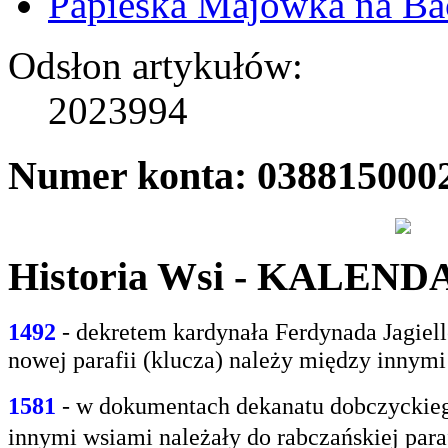
Papieska Majówka na B
Odsłon artykułów:
2023994
Numer konta: 038815000
Historia Wsi - KALEN
1492
- dekretem kardynała Ferdynada Jagie
nowej parafii (klucza) należy między innym
1581
- w
dokumentach dekanatu dobczyckiego
innymi
wsiami należały do rabczańskiej paraf