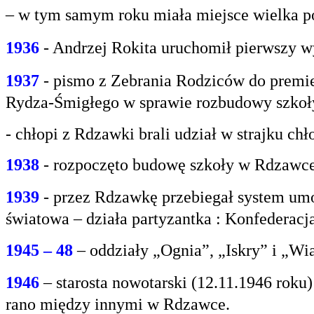
– w tym samym roku miała miejsce wielka po
1936
- Andrzej Rokita uruchomił pierwszy w
1937
- pismo z Zebrania Rodziców do premie
Rydza-Śmigłego w sprawie rozbudowy szko
- chłopi z Rdzawki brali udział w strajku chł
1938
- rozpoczęto budowę szkoły w Rdzawce
1939
- przez Rdzawkę przebiegał system umo
światowa – działa partyzantka : Konfederacja
1945 – 48
– oddziały „Ognia”, „Iskry” i „Wi
1946
– starosta nowotarski (12.11.1946 rok
rano między innymi w Rdzawce.