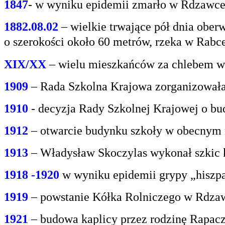
1847
- w wyniku epidemii zmarło w Rdzawce 2
1882.08.02
– wielkie trwające pół dnia oberw
o
szerokości około 60 metrów, rzeka w Rabce
XIX/XX
– wielu mieszkańców za chlebem w
1909
– Rada Szkolna Krajowa zorganizowała
1910
- decyzja Rady Szkolnej Krajowej o bu
1912
– otwarcie budynku szkoły w obecnym 
1913
– Władysław Skoczylas wykonał szkic k
1918 -1920
w wyniku epidemii grypy „hiszp
1919
– powstanie Kółka Rolniczego w Rdzaw
1921
– budowa kaplicy przez rodzinę Rapacz