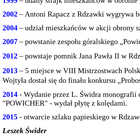
1999
– udany strajk mieszkańców w obroni
2002
– Antoni Rapacz z Rdzawki wygrywa be
2004
– udział mieszkańców w akcji obrony s
2007
– powstanie zespołu góralskiego „Powi
2012
– powstaje pomnik Jana Pawła II w Rdz
2013
– 5 miejsce w VIII Mistrzostwach Polsk
Wojtyła dostał się do finału konkursu „Prob
2014
- Wydanie przez L. Świdra monografii 
"POWICHER" - wydał płytę z kolędami.
2015
- otwarcie szlaku papieskiego w Rdzaw
Leszek Świder