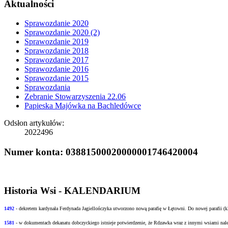
Aktualności
Sprawozdanie 2020
Sprawozdanie 2020 (2)
Sprawozdanie 2019
Sprawozdanie 2018
Sprawozdanie 2017
Sprawozdanie 2016
Sprawozdanie 2015
Sprawozdania
Zebranie Stowarzyszenia 22.06
Papieska Majówka na Bachledówce
Odsłon artykułów:
2022496
Numer konta: 03881500020000001746420004
Historia Wsi - KALENDARIUM
1492
- dekretem kardynała Ferdynada Jagiellończyka utworzono nową
parafię w Łętowni. Do nowej parafii (
1581
- w
dokumentach dekanatu dobczyckiego istnieje potwierdzenie, że Rdzawka wraz z innymi
wsiami nale