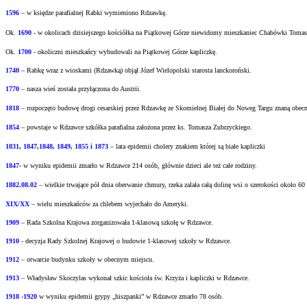
1596
– w księdze parafialnej Rabki wymieniono Rdzawkę.
Ok.
1690
-
w okolicach dzisiejszego kościółka na Piątkowej Górze niewidomy mieszkaniec
Chabówki Tomasz 
Ok.
1700
- okoliczni mieszkańcy wybudowali na Piątkowej Górze kapliczkę.
1740
– Rabkę wraz z wioskami (Rdzawką) objął Józef Wielopolski starosta lanckoroński.
1770
– nasza wieś została przyłączona do Austrii.
1818
– rozpoczęto budowę drogi cesarskiej przez Rdzawkę ze Skomielnej Białej do Noweg Targu
znaną obecn
1854
– powstaje w Rdzawce szkółka parafialna założona przez ks. Tomasza Zubrzyckiego.
1831, 1847,1848, 1849, 1855 i 1873
– lata epidemii cholery znakiem której są białe kapliczki
1847
- w wyniku epidemii zmarło w Rdzawce 214 osób, głównie dzieci ale też całe rodziny.
1882.08.02
– wielkie trwające pół dnia oberwanie chmury, rzeka zalała całą dolinę wsi o
szerokości około 60
XIX/XX
– wielu mieszkańców za chlebem wyjechało do Ameryki.
1909
– Rada Szkolna Krajowa zorganizowała 1-klasową szkołę w Rdzawce.
1910
- decyzja Rady Szkolnej Krajowej o budowie 1-klasowej szkoły w Rdzawce.
1912
– otwarcie budynku szkoły w obecnym miejscu.
1913
– Władysław Skoczylas wykonał szkic kościoła św. Krzyża i kapliczki w Rdzawce.
1918 -1920
w wyniku epidemii grypy „hiszpanki” w Rdzawce zmarło 78 osób.