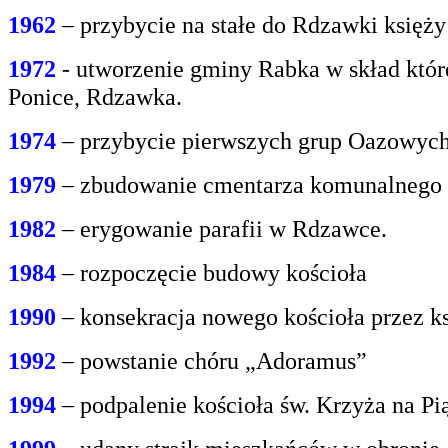
1962
– przybycie na stałe do Rdzawki księż
1972
- utworzenie gminy Rabka w skład któr
Ponice, Rdzawka.
1974
– przybycie pierwszych grup Oazowych 
1979
– zbudowanie cmentarza komunalnego
1982
– erygowanie parafii w Rdzawce.
1984
– rozpoczęcie budowy kościoła
1990
– konsekracja nowego kościoła przez ks
1992
– powstanie chóru „Adoramus”
1994
– podpalenie kościoła św. Krzyża na P