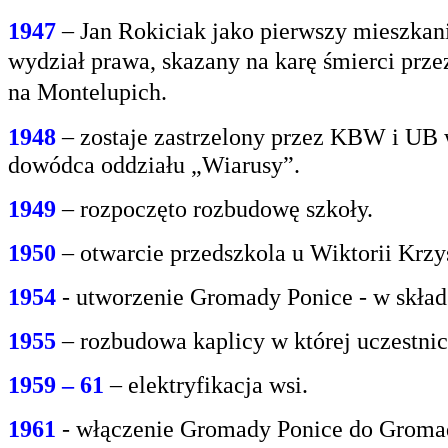
1947
– Jan Rokiciak jako pierwszy mieszkan
wydział
prawa, skazany na karę śmierci prz
na
Montelupich.
1948
– zostaje zastrzelony przez KBW i UB 
dowódca oddziału „Wiarusy”.
1949
– rozpoczęto rozbudowę szkoły.
1950
– otwarcie przedszkola u Wiktorii Krzy
1954
- utworzenie Gromady Ponice - w skład
1955
– rozbudowa kaplicy w której uczestnic
1959 – 61
– elektryfikacja wsi.
1961
- włączenie Gromady Ponice do Grom