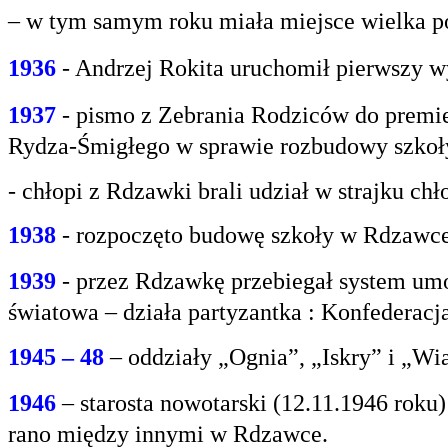
– w tym samym roku miała miejsce wielka po
1936
- Andrzej Rokita uruchomił pierwszy w
1937
- pismo z Zebrania Rodziców do premie
Rydza-Śmigłego w sprawie rozbudowy szko
- chłopi z Rdzawki brali udział w strajku chł
1938
- rozpoczęto budowę szkoły w Rdzawce
1939
- przez Rdzawkę przebiegał system umo
światowa – działa partyzantka : Konfederacja
1945 – 48
– oddziały „Ognia”, „Iskry” i „Wi
1946
– starosta nowotarski (12.11.1946 rok
rano między innymi w Rdzawce.