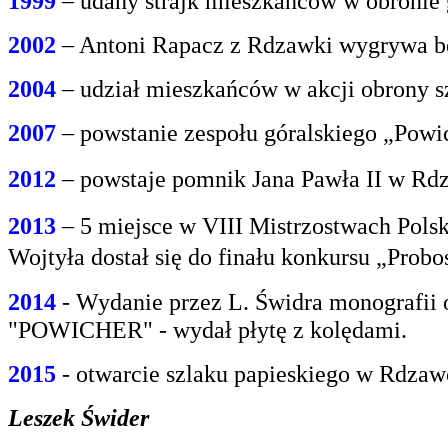
1999
– udany strajk mieszkańców w obroni
2002
– Antoni Rapacz z Rdzawki wygrywa be
2004
– udział mieszkańców w akcji obrony s
2007
– powstanie zespołu góralskiego „Powi
2012
– powstaje pomnik Jana Pawła II w Rdz
2013
– 5 miejsce w VIII Mistrzostwach Polsk
Wojtyła dostał się do finału konkursu „Prob
2014
- Wydanie przez L. Świdra monografii 
"POWICHER" - wydał płytę z kolędami.
2015
- otwarcie szlaku papieskiego w Rdzaw
Leszek Świder