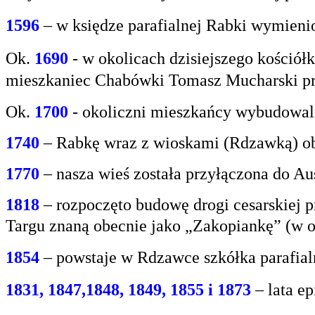
1596
– w księdze parafialnej Rabki wymien
Ok.
1690
-
w okolicach dzisiejszego kośció
mieszkaniec
Chabówki Tomasz Mucharski prz
Ok.
1700
- okoliczni mieszkańcy wybudowali
1740
– Rabkę wraz z wioskami (Rdzawką) obj
1770
– nasza wieś została przyłączona do Aus
1818
– rozpoczęto budowę drogi cesarskiej 
Targu
znaną obecnie jako „Zakopiankę” (w o
1854
– powstaje w Rdzawce szkółka parafial
1831, 1847,1848, 1849, 1855 i 1873
– lata e