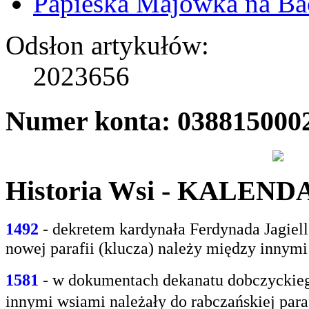
Papieska Majówka na B
Odsłon artykułów:
2023656
Numer konta: 038815000
Historia Wsi - KALEN
1492
- dekretem kardynała Ferdynada Jagie
nowej parafii (klucza) należy między innym
1581
- w
dokumentach dekanatu dobczyckiego
innymi
wsiami należały do rabczańskiej paraf