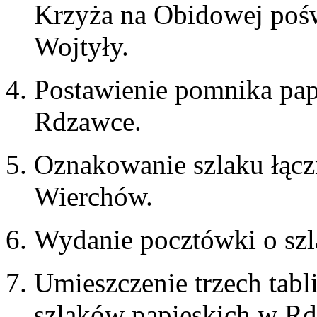
Krzyża na Obidowej pośw
Wojtyły.
Postawienie pomnika papi
Rdzawce.
Oznakowanie szlaku łąc
Wierchów.
Wydanie pocztówki o sz
Umieszczenie trzech tab
szlaków papieskich w Rd