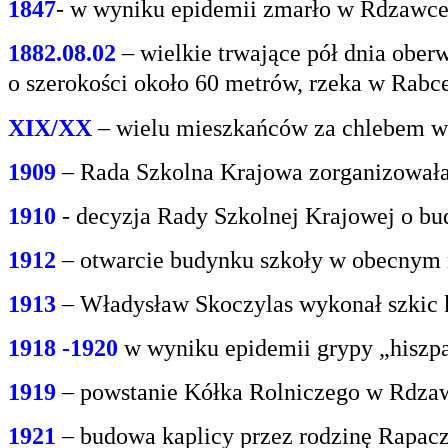
1847
- w wyniku epidemii zmarło w Rdzawce 2
1882.08.02
– wielkie trwające pół dnia oberw
o
szerokości około 60 metrów, rzeka w Rabce
XIX/XX
– wielu mieszkańców za chlebem w
1909
– Rada Szkolna Krajowa zorganizowała
1910
- decyzja Rady Szkolnej Krajowej o bu
1912
– otwarcie budynku szkoły w obecnym 
1913
– Władysław Skoczylas wykonał szkic k
1918 -1920
w wyniku epidemii grypy „hiszp
1919
– powstanie Kółka Rolniczego w Rdzaw
1921
– budowa kaplicy przez rodzinę Rapacz