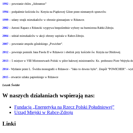
1992
– powstanie chóru „Adoramus”
1994
– podpalenie kościoła św. Krzyża na Piątkowej Górze przez nieznanych sprawców.
1999
– udany strajk mieszkańców w obronie gimnazjum w Rdzawce.
2002
– Antoni Rapacz z Rdzawki wygrywa bezpośrednie wybory na burmistrza Rabki-Zdroju.
2004
– udział mieszkańców w akcji obrony szpitala w Rabce-Zdroju.
2007
– powstanie zespołu góralskiego „Powicher”.
2012
– powstaje pomnik Jana Pawła II w Rdzawce i obelisk przy kościele św. Krzyża na
Obidowej.
2013
– 5 miejsce w VIII Mistrzostwach Polski w piłce halowej ministrantów.
Ks. proboszcz Piotr Wojtyła d
2014
- Wydanie przez L. Świdra monografii o Rdzawce - "Jako to downo było".
Zespół "POWICHER" - wydał
2015
- otwarcie szlaku papieskiego w Rdzawce
Leszek Świder
W naszych działaniach wspierają nas:
Fundacja „Energetyka na Rzecz Polski Południowej”
Urząd Miejski w Rabce-Zdroju
Linki