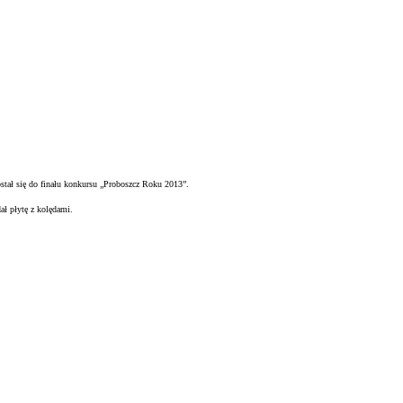
ostał się do finału konkursu „Proboszcz Roku 2013”.
 płytę z kolędami.