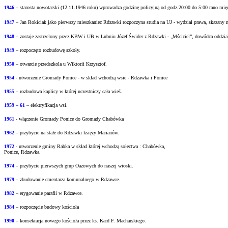
1946
– starosta nowotarski (12.11.1946 roku) wprowadza godzinę policyjną od godz.20:00 do
5:00 rano mi
1947
– Jan Rokiciak jako pierwszy mieszkaniec Rdzawki rozpoczyna studia na UJ - wydział
prawa, skazany 
1948
– zostaje zastrzelony przez KBW i UB w Lubniu Józef Świder z Rdzawki - „Mściciel”, dowódca oddzia
1949
– rozpoczęto rozbudowę szkoły.
1950
– otwarcie przedszkola u Wiktorii Krzysztof.
1954
- utworzenie Gromady Ponice - w skład wchodzą wsie - Rdzawka i Ponice
1955
– rozbudowa kaplicy w której uczestniczy cała wieś.
1959 – 61
– elektryfikacja wsi.
1961
- włączenie Gromady Ponice do Gromady Chabówka
1962
– przybycie na stałe do Rdzawki księży Marianów.
1972
- utworzenie gminy Rabka w skład której wchodzą sołectwa : Chabówka,
Ponice, Rdzawka.
1974
– przybycie pierwszych grup Oazowych do naszej wioski.
1979
– zbudowanie cmentarza komunalnego w Rdzawce.
1982
– erygowanie parafii w Rdzawce.
1984
– rozpoczęcie budowy kościoła
1990
– konsekracja nowego kościoła przez ks. Kard F. Macharskiego.