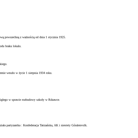
ową powszechną z ważnością od dnia 1 stycznia 1925.
odu braku lokalu.
kiego.
zenie weszło w życie 1 sierpnia 1934 roku.
igłego w sprawie rozbudowy szkoły w Rdzawce.
ziała partyzantka : Konfederacja Tatrzańska, AK i niestety Góralenvolk.