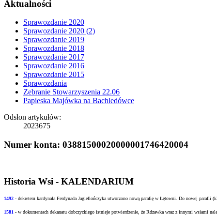
Aktualności
Sprawozdanie 2020
Sprawozdanie 2020 (2)
Sprawozdanie 2019
Sprawozdanie 2018
Sprawozdanie 2017
Sprawozdanie 2016
Sprawozdanie 2015
Sprawozdania
Zebranie Stowarzyszenia 22.06
Papieska Majówka na Bachledówce
Odsłon artykułów:
2023675
Numer konta: 03881500020000001746420004
Historia Wsi - KALENDARIUM
1492
- dekretem kardynała Ferdynada Jagiellończyka utworzono nową
parafię w Łętowni. Do nowej parafii (
1581
- w
dokumentach dekanatu dobczyckiego istnieje potwierdzenie, że Rdzawka wraz z innymi
wsiami nale