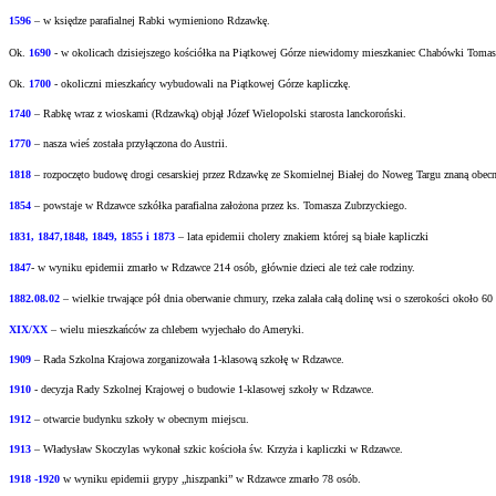
1596
– w księdze parafialnej Rabki wymieniono Rdzawkę.
Ok.
1690
-
w okolicach dzisiejszego kościółka na Piątkowej Górze niewidomy mieszkaniec
Chabówki Tomasz 
Ok.
1700
- okoliczni mieszkańcy wybudowali na Piątkowej Górze kapliczkę.
1740
– Rabkę wraz z wioskami (Rdzawką) objął Józef Wielopolski starosta lanckoroński.
1770
– nasza wieś została przyłączona do Austrii.
1818
– rozpoczęto budowę drogi cesarskiej przez Rdzawkę ze Skomielnej Białej do Noweg Targu
znaną obecn
1854
– powstaje w Rdzawce szkółka parafialna założona przez ks. Tomasza Zubrzyckiego.
1831, 1847,1848, 1849, 1855 i 1873
– lata epidemii cholery znakiem której są białe kapliczki
1847
- w wyniku epidemii zmarło w Rdzawce 214 osób, głównie dzieci ale też całe rodziny.
1882.08.02
– wielkie trwające pół dnia oberwanie chmury, rzeka zalała całą dolinę wsi o
szerokości około 60
XIX/XX
– wielu mieszkańców za chlebem wyjechało do Ameryki.
1909
– Rada Szkolna Krajowa zorganizowała 1-klasową szkołę w Rdzawce.
1910
- decyzja Rady Szkolnej Krajowej o budowie 1-klasowej szkoły w Rdzawce.
1912
– otwarcie budynku szkoły w obecnym miejscu.
1913
– Władysław Skoczylas wykonał szkic kościoła św. Krzyża i kapliczki w Rdzawce.
1918 -1920
w wyniku epidemii grypy „hiszpanki” w Rdzawce zmarło 78 osób.