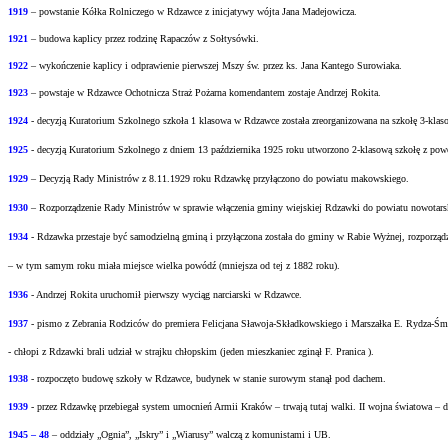
1919
– powstanie Kółka Rolniczego w Rdzawce z inicjatywy wójta Jana Madejowicza.
1921
– budowa kaplicy przez rodzinę Rapaczów z Sołtysówki.
1922
– wykończenie kaplicy i odprawienie pierwszej Mszy św. przez ks. Jana Kantego Surowiaka.
1923
– powstaje w Rdzawce Ochotnicza Straż Pożarna komendantem zostaje Andrzej Rokita.
1924
- decyzją Kuratorium Szkolnego szkoła 1 klasowa w Rdzawce została zreorganizowana na
szkołę 3-klas
1925
- decyzją Kuratorium Szkolnego z dniem 13 października 1925 roku utworzono 2-klasową
szkołę z pow
1929
– Decyzją Rady Ministrów z 8.11.1929 roku Rdzawkę przyłączono do powiatu
makowskiego.
1930
– Rozporządzenie Rady Ministrów w sprawie włączenia gminy wiejskiej Rdzawki do
powiatu nowotars
1934
- Rdzawka przestaje być samodzielną gminą i przyłączona została do gminy w Rabie
Wyżnej, rozporząd
– w tym samym roku miała miejsce wielka powódź (mniejsza od tej z 1882 roku).
1936
- Andrzej Rokita uruchomił pierwszy wyciąg narciarski w Rdzawce.
1937
- pismo z Zebrania Rodziców do premiera Felicjana Sławoja-Składkowskiego i Marszałka
E. Rydza-Śm
- chłopi z Rdzawki brali udział w strajku chłopskim (jeden mieszkaniec zginął F. Pranica ).
1938
- rozpoczęto budowę szkoły w Rdzawce, budynek w stanie surowym stanął pod dachem.
1939
- przez Rdzawkę przebiegał system umocnień Armii Kraków – trwają tutaj walki.
II wojna światowa – d
1945 – 48
– oddziały „Ognia”, „Iskry” i „Wiarusy” walczą z komunistami i UB.