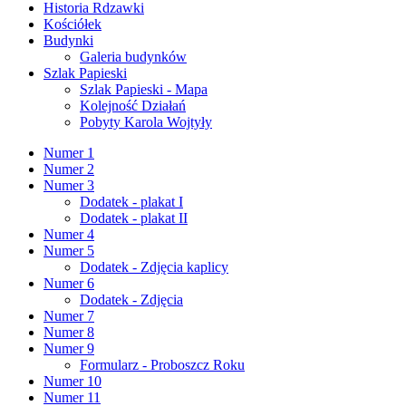
Historia Rdzawki
Kościółek
Budynki
Galeria budynków
Szlak Papieski
Szlak Papieski - Mapa
Kolejność Działań
Pobyty Karola Wojtyły
Numer 1
Numer 2
Numer 3
Dodatek - plakat I
Dodatek - plakat II
Numer 4
Numer 5
Dodatek - Zdjęcia kaplicy
Numer 6
Dodatek - Zdjęcia
Numer 7
Numer 8
Numer 9
Formularz - Proboszcz Roku
Numer 10
Numer 11