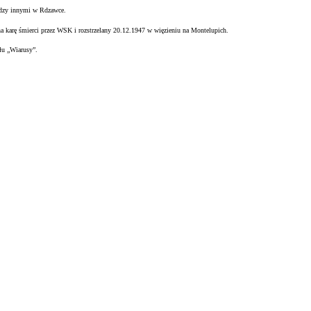
ędzy innymi w Rdzawce.
na karę śmierci przez WSK i rozstrzelany 20.12.1947 w więzieniu na
Montelupich.
łu „Wiarusy”.