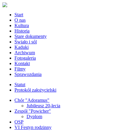
Start
O nas
Kultura
Historia
Stare dokumenty
Świało i sól
Kaduki
Archiwum
Fotogaleria
Kontakt
Filmy
Sprawozdania
Statut
Protokół założycielski
Chór "Adoramus"
Jubileusz 20-lecia
Zespół "Powicher"
Dyplom
OSP
VI Festyn rodzinny