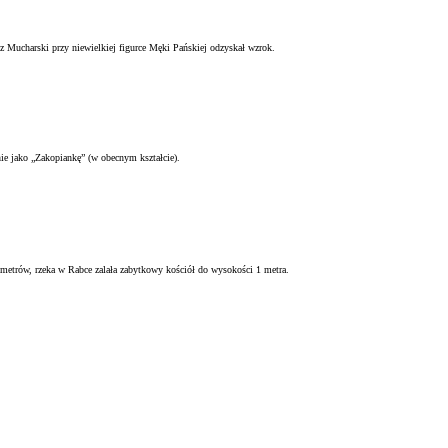
Mucharski przy niewielkiej figurce Męki Pańskiej odzyskał wzrok.
ie jako „Zakopiankę” (w obecnym kształcie).
 metrów, rzeka w Rabce zalała zabytkowy kościół do wysokości 1 metra.