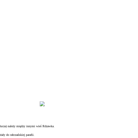
klucza) należy między innymi wieś Rdzawka.
żały do rabczańskiej parafii.