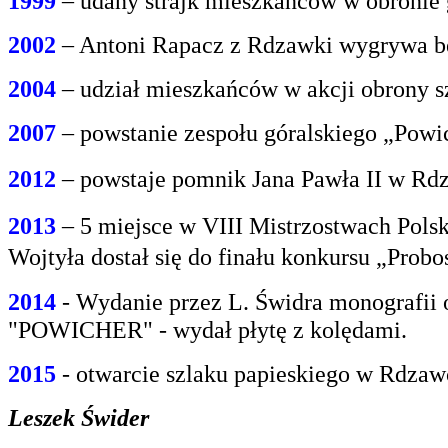
1999
– udany strajk mieszkańców w obroni
2002
– Antoni Rapacz z Rdzawki wygrywa be
2004
– udział mieszkańców w akcji obrony s
2007
– powstanie zespołu góralskiego „Powi
2012
– powstaje pomnik Jana Pawła II w Rdz
2013
– 5 miejsce w VIII Mistrzostwach Polsk
Wojtyła dostał się do finału konkursu „Prob
2014
- Wydanie przez L. Świdra monografii 
"POWICHER" - wydał płytę z kolędami.
2015
- otwarcie szlaku papieskiego w Rdzaw
Leszek Świder