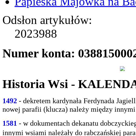
Papieska Majówka na B
Odsłon artykułów:
2023988
Numer konta: 038815000
Historia Wsi - KALEN
1492
- dekretem kardynała Ferdynada Jagie
nowej parafii (klucza) należy między innym
1581
- w
dokumentach dekanatu dobczyckiego
innymi
wsiami należały do rabczańskiej paraf