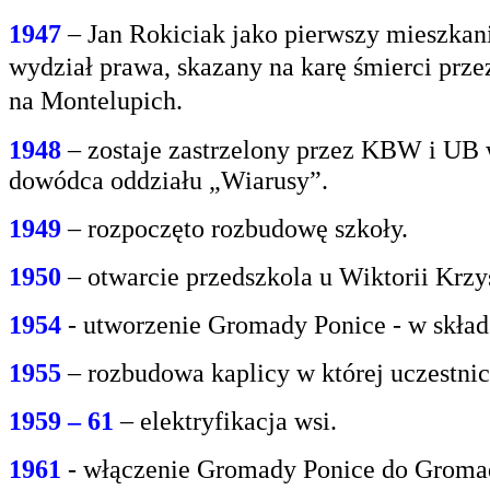
1947
– Jan Rokiciak jako pierwszy mieszkan
wydział
prawa, skazany na karę śmierci prz
na
Montelupich.
1948
– zostaje zastrzelony przez KBW i UB 
dowódca oddziału „Wiarusy”.
1949
– rozpoczęto rozbudowę szkoły.
1950
– otwarcie przedszkola u Wiktorii Krzy
1954
- utworzenie Gromady Ponice - w skład
1955
– rozbudowa kaplicy w której uczestnic
1959 – 61
– elektryfikacja wsi.
1961
- włączenie Gromady Ponice do Grom