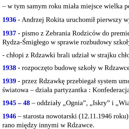
– w tym samym roku miała miejsce wielka po
1936
- Andrzej Rokita uruchomił pierwszy w
1937
- pismo z Zebrania Rodziców do premie
Rydza-Śmigłego w sprawie rozbudowy szko
- chłopi z Rdzawki brali udział w strajku chł
1938
- rozpoczęto budowę szkoły w Rdzawce
1939
- przez Rdzawkę przebiegał system umo
światowa – działa partyzantka : Konfederacja
1945 – 48
– oddziały „Ognia”, „Iskry” i „Wi
1946
– starosta nowotarski (12.11.1946 rok
rano między innymi w Rdzawce.