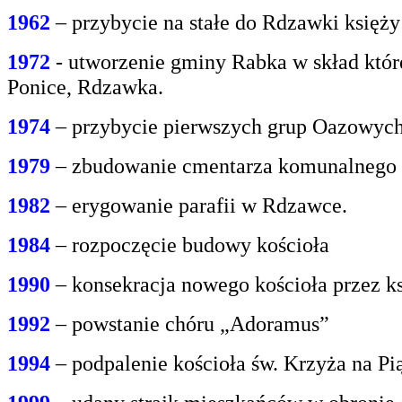
1962
– przybycie na stałe do Rdzawki księż
1972
- utworzenie gminy Rabka w skład któr
Ponice, Rdzawka.
1974
– przybycie pierwszych grup Oazowych 
1979
– zbudowanie cmentarza komunalnego
1982
– erygowanie parafii w Rdzawce.
1984
– rozpoczęcie budowy kościoła
1990
– konsekracja nowego kościoła przez ks
1992
– powstanie chóru „Adoramus”
1994
– podpalenie kościoła św. Krzyża na P