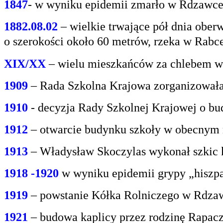
1847
- w wyniku epidemii zmarło w Rdzawce 2
1882.08.02
– wielkie trwające pół dnia oberw
o
szerokości około 60 metrów, rzeka w Rabce
XIX/XX
– wielu mieszkańców za chlebem w
1909
– Rada Szkolna Krajowa zorganizowała
1910
- decyzja Rady Szkolnej Krajowej o bu
1912
– otwarcie budynku szkoły w obecnym 
1913
– Władysław Skoczylas wykonał szkic k
1918 -1920
w wyniku epidemii grypy „hiszp
1919
– powstanie Kółka Rolniczego w Rdzaw
1921
– budowa kaplicy przez rodzinę Rapacz