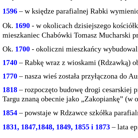
1596
– w księdze parafialnej Rabki wymien
Ok.
1690
-
w okolicach dzisiejszego kośció
mieszkaniec
Chabówki Tomasz Mucharski prz
Ok.
1700
- okoliczni mieszkańcy wybudowali
1740
– Rabkę wraz z wioskami (Rdzawką) obj
1770
– nasza wieś została przyłączona do Aus
1818
– rozpoczęto budowę drogi cesarskiej 
Targu
znaną obecnie jako „Zakopiankę” (w o
1854
– powstaje w Rdzawce szkółka parafial
1831, 1847,1848, 1849, 1855 i 1873
– lata e