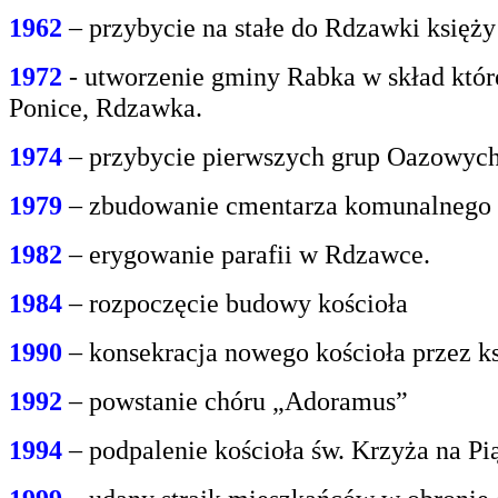
1962
– przybycie na stałe do Rdzawki księż
1972
- utworzenie gminy Rabka w skład któr
Ponice, Rdzawka.
1974
– przybycie pierwszych grup Oazowych 
1979
– zbudowanie cmentarza komunalnego
1982
– erygowanie parafii w Rdzawce.
1984
– rozpoczęcie budowy kościoła
1990
– konsekracja nowego kościoła przez ks
1992
– powstanie chóru „Adoramus”
1994
– podpalenie kościoła św. Krzyża na P