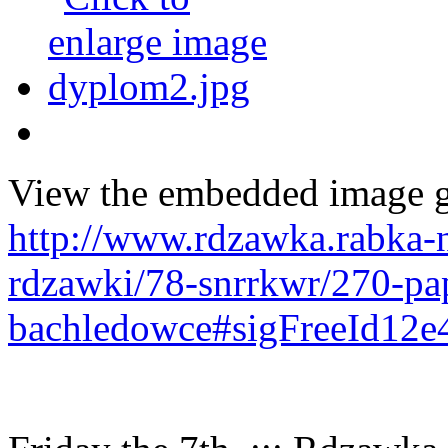
View the embedded image ga
http://www.rdzawka.rabka-ne
rdzawki/78-snrrkwr/270-pa
bachledowce#sigFreeId12e