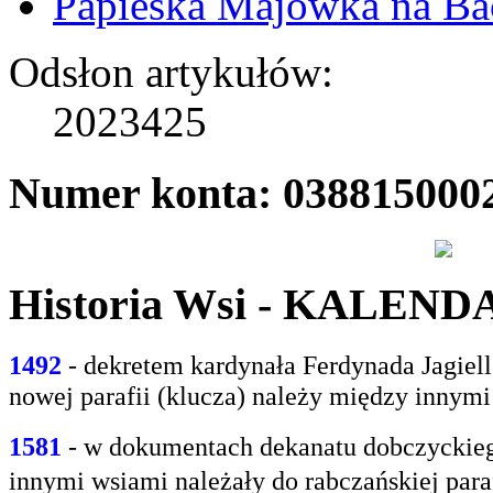
Papieska Majówka na B
Odsłon artykułów:
2023425
Numer konta: 038815000
Historia Wsi - KALEN
1492
- dekretem kardynała Ferdynada Jagie
nowej parafii (klucza) należy między innym
1581
- w
dokumentach dekanatu dobczyckiego
innymi
wsiami należały do rabczańskiej paraf