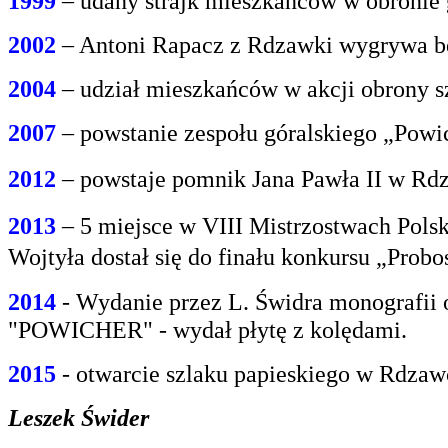
1999
– udany strajk mieszkańców w obroni
2002
– Antoni Rapacz z Rdzawki wygrywa be
2004
– udział mieszkańców w akcji obrony s
2007
– powstanie zespołu góralskiego „Powi
2012
– powstaje pomnik Jana Pawła II w Rdz
2013
– 5 miejsce w VIII Mistrzostwach Polsk
Wojtyła dostał się do finału konkursu „Prob
2014
- Wydanie przez L. Świdra monografii 
"POWICHER" - wydał płytę z kolędami.
2015
- otwarcie szlaku papieskiego w Rdzaw
Leszek Świder