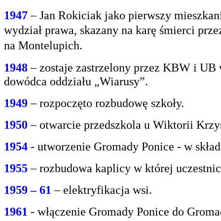
1947
– Jan Rokiciak jako pierwszy mieszkan
wydział
prawa, skazany na karę śmierci prz
na
Montelupich.
1948
– zostaje zastrzelony przez KBW i UB 
dowódca oddziału „Wiarusy”.
1949
– rozpoczęto rozbudowę szkoły.
1950
– otwarcie przedszkola u Wiktorii Krzy
1954
- utworzenie Gromady Ponice - w skład
1955
– rozbudowa kaplicy w której uczestnic
1959 – 61
– elektryfikacja wsi.
1961
- włączenie Gromady Ponice do Grom