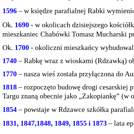
1596
– w księdze parafialnej Rabki wymien
Ok.
1690
-
w okolicach dzisiejszego kośció
mieszkaniec
Chabówki Tomasz Mucharski prz
Ok.
1700
- okoliczni mieszkańcy wybudowali
1740
– Rabkę wraz z wioskami (Rdzawką) obj
1770
– nasza wieś została przyłączona do Aus
1818
– rozpoczęto budowę drogi cesarskiej 
Targu
znaną obecnie jako „Zakopiankę” (w o
1854
– powstaje w Rdzawce szkółka parafial
1831, 1847,1848, 1849, 1855 i 1873
– lata e