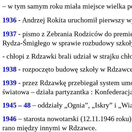
– w tym samym roku miała miejsce wielka po
1936
- Andrzej Rokita uruchomił pierwszy w
1937
- pismo z Zebrania Rodziców do premie
Rydza-Śmigłego w sprawie rozbudowy szko
- chłopi z Rdzawki brali udział w strajku chł
1938
- rozpoczęto budowę szkoły w Rdzawce
1939
- przez Rdzawkę przebiegał system umo
światowa – działa partyzantka : Konfederacja
1945 – 48
– oddziały „Ognia”, „Iskry” i „Wi
1946
– starosta nowotarski (12.11.1946 rok
rano między innymi w Rdzawce.