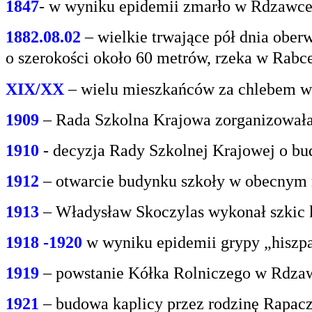
1847
- w wyniku epidemii zmarło w Rdzawce 2
1882.08.02
– wielkie trwające pół dnia oberw
o
szerokości około 60 metrów, rzeka w Rabce
XIX/XX
– wielu mieszkańców za chlebem w
1909
– Rada Szkolna Krajowa zorganizowała
1910
- decyzja Rady Szkolnej Krajowej o bu
1912
– otwarcie budynku szkoły w obecnym 
1913
– Władysław Skoczylas wykonał szkic k
1918 -1920
w wyniku epidemii grypy „hiszp
1919
– powstanie Kółka Rolniczego w Rdzaw
1921
– budowa kaplicy przez rodzinę Rapacz