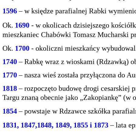
1596
– w księdze parafialnej Rabki wymien
Ok.
1690
-
w okolicach dzisiejszego kośció
mieszkaniec
Chabówki Tomasz Mucharski prz
Ok.
1700
- okoliczni mieszkańcy wybudowali
1740
– Rabkę wraz z wioskami (Rdzawką) obj
1770
– nasza wieś została przyłączona do Aus
1818
– rozpoczęto budowę drogi cesarskiej 
Targu
znaną obecnie jako „Zakopiankę” (w o
1854
– powstaje w Rdzawce szkółka parafial
1831, 1847,1848, 1849, 1855 i 1873
– lata e