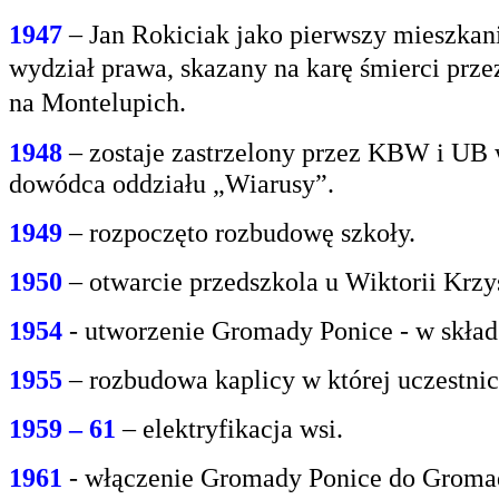
1947
– Jan Rokiciak jako pierwszy mieszkan
wydział
prawa, skazany na karę śmierci prz
na
Montelupich.
1948
– zostaje zastrzelony przez KBW i UB 
dowódca oddziału „Wiarusy”.
1949
– rozpoczęto rozbudowę szkoły.
1950
– otwarcie przedszkola u Wiktorii Krzy
1954
- utworzenie Gromady Ponice - w skład
1955
– rozbudowa kaplicy w której uczestnic
1959 – 61
– elektryfikacja wsi.
1961
- włączenie Gromady Ponice do Grom