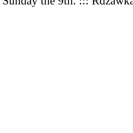
Sunday the 9th. ::: Rdzawk