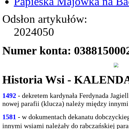
Papieska Majówka na B
Odsłon artykułów:
2024050
Numer konta: 038815000
Historia Wsi - KALEN
1492
- dekretem kardynała Ferdynada Jagie
nowej parafii (klucza) należy między innym
1581
- w
dokumentach dekanatu dobczyckiego
innymi
wsiami należały do rabczańskiej paraf