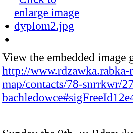
View the embedded image ga
http://www.rdzawka.rabka-ne
map/contacts/78-snrrkwr/2
bachledowce#sigFreeId12e