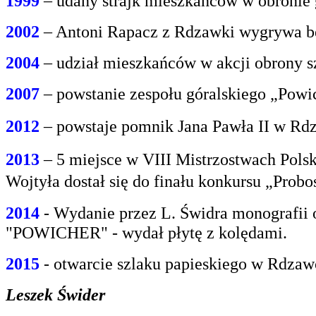
1999
– udany strajk mieszkańców w obroni
2002
– Antoni Rapacz z Rdzawki wygrywa be
2004
– udział mieszkańców w akcji obrony s
2007
– powstanie zespołu góralskiego „Powi
2012
– powstaje pomnik Jana Pawła II w Rdz
2013
– 5 miejsce w VIII Mistrzostwach Polsk
Wojtyła dostał się do finału konkursu „Prob
2014
- Wydanie przez L. Świdra monografii 
"POWICHER" - wydał płytę z kolędami.
2015
- otwarcie szlaku papieskiego w Rdzaw
Leszek Świder