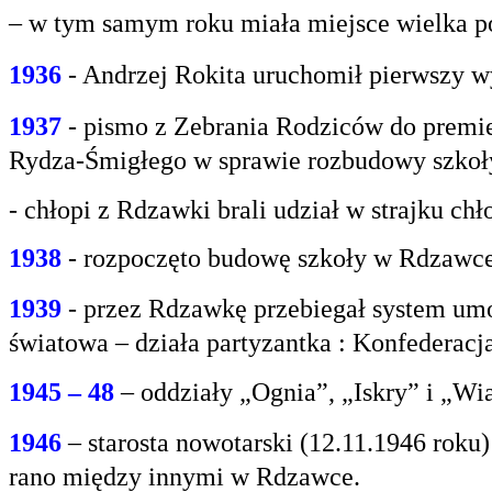
– w tym samym roku miała miejsce wielka po
1936
- Andrzej Rokita uruchomił pierwszy w
1937
- pismo z Zebrania Rodziców do premie
Rydza-Śmigłego w sprawie rozbudowy szko
- chłopi z Rdzawki brali udział w strajku chł
1938
- rozpoczęto budowę szkoły w Rdzawce
1939
- przez Rdzawkę przebiegał system umo
światowa – działa partyzantka : Konfederacja
1945 – 48
– oddziały „Ognia”, „Iskry” i „Wi
1946
– starosta nowotarski (12.11.1946 rok
rano między innymi w Rdzawce.