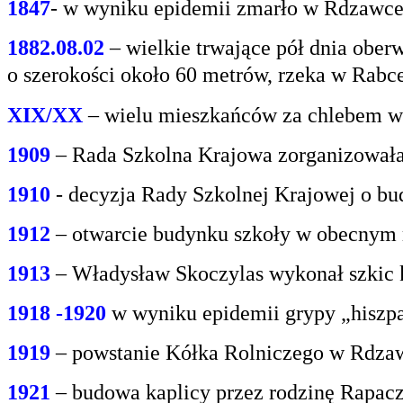
1847
- w wyniku epidemii zmarło w Rdzawce 2
1882.08.02
– wielkie trwające pół dnia oberw
o
szerokości około 60 metrów, rzeka w Rabce
XIX/XX
– wielu mieszkańców za chlebem w
1909
– Rada Szkolna Krajowa zorganizowała
1910
- decyzja Rady Szkolnej Krajowej o bu
1912
– otwarcie budynku szkoły w obecnym 
1913
– Władysław Skoczylas wykonał szkic k
1918 -1920
w wyniku epidemii grypy „hiszp
1919
– powstanie Kółka Rolniczego w Rdzaw
1921
– budowa kaplicy przez rodzinę Rapacz