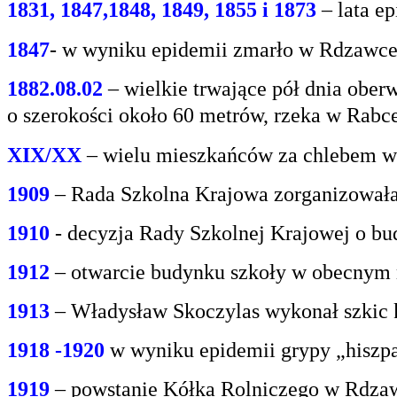
1831, 1847,1848, 1849, 1855 i 1873
– lata e
1847
- w wyniku epidemii zmarło w Rdzawce 2
1882.08.02
– wielkie trwające pół dnia oberw
o
szerokości około 60 metrów, rzeka w Rabce
XIX/XX
– wielu mieszkańców za chlebem w
1909
– Rada Szkolna Krajowa zorganizowała
1910
- decyzja Rady Szkolnej Krajowej o bu
1912
– otwarcie budynku szkoły w obecnym 
1913
– Władysław Skoczylas wykonał szkic k
1918 -1920
w wyniku epidemii grypy „hiszp
1919
– powstanie Kółka Rolniczego w Rdzaw