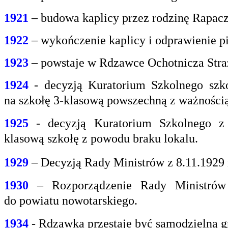
1921
– budowa kaplicy przez rodzinę Rapacz
1922
– wykończenie kaplicy i odprawienie pi
1923
– powstaje w Rdzawce Ochotnicza Stra
1924
- decyzją Kuratorium Szkolnego szk
na
szkołę 3-klasową powszechną z ważnością 
1925
- decyzją Kuratorium Szkolnego z
klasową
szkołę z powodu braku lokalu.
1929
– Decyzją Rady Ministrów z 8.11.1929
1930
– Rozporządzenie Rady Ministrów 
do
powiatu nowotarskiego.
1934
- Rdzawka przestaje być samodzielną g