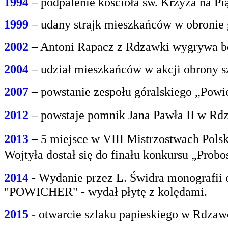
1994
– podpalenie kościoła św. Krzyża na P
1999
– udany strajk mieszkańców w obroni
2002
– Antoni Rapacz z Rdzawki wygrywa be
2004
– udział mieszkańców w akcji obrony s
2007
– powstanie zespołu góralskiego „Powi
2012
– powstaje pomnik Jana Pawła II w Rdz
2013
– 5 miejsce w VIII Mistrzostwach Polsk
Wojtyła dostał się do finału konkursu „Prob
2014
- Wydanie przez L. Świdra monografii 
"POWICHER" - wydał płytę z kolędami.
2015
- otwarcie szlaku papieskiego w Rdzaw