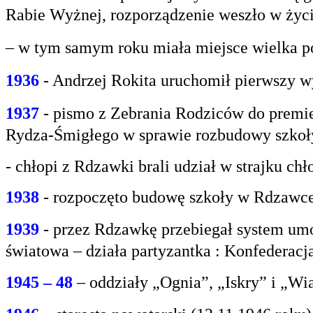
Rabie
Wyżnej, rozporządzenie weszło w życi
– w tym samym roku miała miejsce wielka po
1936
- Andrzej Rokita uruchomił pierwszy w
1937
- pismo z Zebrania Rodziców do premie
Rydza-Śmigłego w sprawie rozbudowy szko
- chłopi z Rdzawki brali udział w strajku chł
1938
- rozpoczęto budowę szkoły w Rdzawce
1939
- przez Rdzawkę przebiegał system umo
światowa – działa partyzantka : Konfederacja
1945 – 48
– oddziały „Ognia”, „Iskry” i „Wi