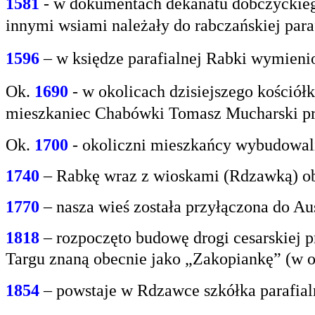
1581
- w
dokumentach dekanatu dobczyckiego
innymi
wsiami należały do rabczańskiej paraf
1596
– w księdze parafialnej Rabki wymien
Ok.
1690
-
w okolicach dzisiejszego kośció
mieszkaniec
Chabówki Tomasz Mucharski prz
Ok.
1700
- okoliczni mieszkańcy wybudowali
1740
– Rabkę wraz z wioskami (Rdzawką) obj
1770
– nasza wieś została przyłączona do Aus
1818
– rozpoczęto budowę drogi cesarskiej 
Targu
znaną obecnie jako „Zakopiankę” (w o
1854
– powstaje w Rdzawce szkółka parafial