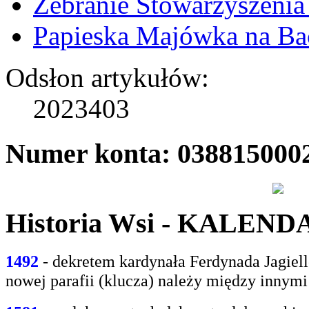
Zebranie Stowarzyszenia
Papieska Majówka na B
Odsłon artykułów:
2023403
Numer konta: 038815000
Historia Wsi - KALEN
1492
- dekretem kardynała Ferdynada Jagie
nowej parafii (klucza) należy między innym