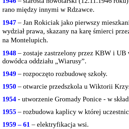
1946
– starosta nowotarski (12.11.1946 rok
rano między innymi w Rdzawce.
1947
– Jan Rokiciak jako pierwszy mieszkan
wydział
prawa, skazany na karę śmierci prz
na
Montelupich.
1948
– zostaje zastrzelony przez KBW i UB 
dowódca oddziału „Wiarusy”.
1949
– rozpoczęto rozbudowę szkoły.
1950
– otwarcie przedszkola u Wiktorii Krzy
1954
- utworzenie Gromady Ponice - w skład
1955
– rozbudowa kaplicy w której uczestnic
1959 – 61
– elektryfikacja wsi.