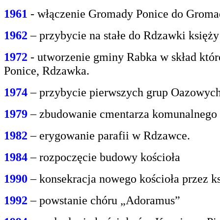
1961
- włączenie Gromady Ponice do Grom
1962
– przybycie na stałe do Rdzawki księż
1972
- utworzenie gminy Rabka w skład któr
Ponice, Rdzawka.
1974
– przybycie pierwszych grup Oazowych 
1979
– zbudowanie cmentarza komunalnego
1982
– erygowanie parafii w Rdzawce.
1984
– rozpoczęcie budowy kościoła
1990
– konsekracja nowego kościoła przez ks
1992
– powstanie chóru „Adoramus”