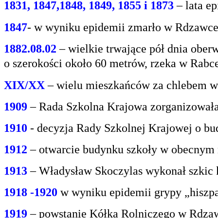
1831, 1847,1848, 1849, 1855 i 1873
– lata e
1847
- w wyniku epidemii zmarło w Rdzawce 2
1882.08.02
– wielkie trwające pół dnia oberw
o
szerokości około 60 metrów, rzeka w Rabce
XIX/XX
– wielu mieszkańców za chlebem w
1909
– Rada Szkolna Krajowa zorganizowała
1910
- decyzja Rady Szkolnej Krajowej o bu
1912
– otwarcie budynku szkoły w obecnym 
1913
– Władysław Skoczylas wykonał szkic k
1918 -1920
w wyniku epidemii grypy „hiszp
1919
– powstanie Kółka Rolniczego w Rdzaw