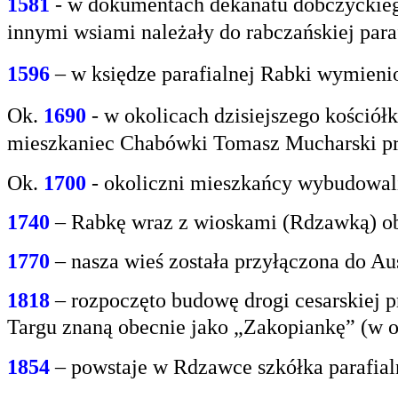
1581
- w
dokumentach dekanatu dobczyckiego
innymi
wsiami należały do rabczańskiej paraf
1596
– w księdze parafialnej Rabki wymien
Ok.
1690
-
w okolicach dzisiejszego kośció
mieszkaniec
Chabówki Tomasz Mucharski prz
Ok.
1700
- okoliczni mieszkańcy wybudowali
1740
– Rabkę wraz z wioskami (Rdzawką) obj
1770
– nasza wieś została przyłączona do Aus
1818
– rozpoczęto budowę drogi cesarskiej 
Targu
znaną obecnie jako „Zakopiankę” (w o
1854
– powstaje w Rdzawce szkółka parafial