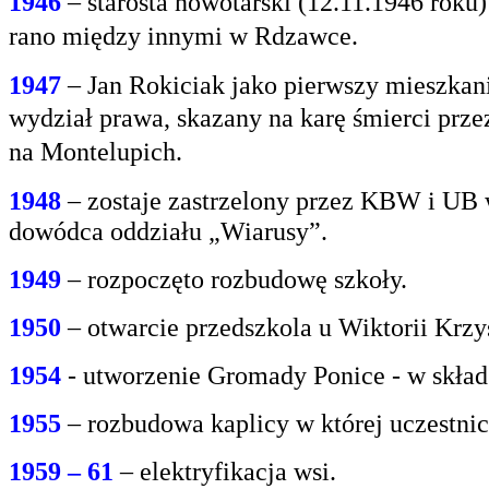
1946
– starosta nowotarski (12.11.1946 rok
rano między innymi w Rdzawce.
1947
– Jan Rokiciak jako pierwszy mieszkan
wydział
prawa, skazany na karę śmierci prz
na
Montelupich.
1948
– zostaje zastrzelony przez KBW i UB 
dowódca oddziału „Wiarusy”.
1949
– rozpoczęto rozbudowę szkoły.
1950
– otwarcie przedszkola u Wiktorii Krzy
1954
- utworzenie Gromady Ponice - w skład
1955
– rozbudowa kaplicy w której uczestnic
1959 – 61
– elektryfikacja wsi.