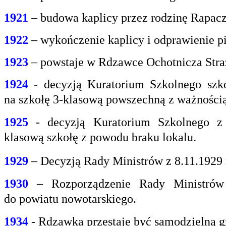
1921
– budowa kaplicy przez rodzinę Rapacz
1922
– wykończenie kaplicy i odprawienie pi
1923
– powstaje w Rdzawce Ochotnicza Stra
1924
- decyzją Kuratorium Szkolnego szk
na
szkołę 3-klasową powszechną z ważnością 
1925
- decyzją Kuratorium Szkolnego z
klasową
szkołę z powodu braku lokalu.
1929
– Decyzją Rady Ministrów z 8.11.1929
1930
– Rozporządzenie Rady Ministrów 
do
powiatu nowotarskiego.
1934
- Rdzawka przestaje być samodzielną g