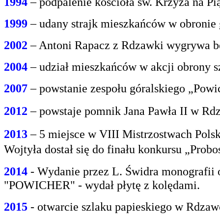
1994
– podpalenie kościoła św. Krzyża na P
1999
– udany strajk mieszkańców w obroni
2002
– Antoni Rapacz z Rdzawki wygrywa be
2004
– udział mieszkańców w akcji obrony s
2007
– powstanie zespołu góralskiego „Powi
2012
– powstaje pomnik Jana Pawła II w Rdz
2013
– 5 miejsce w VIII Mistrzostwach Polsk
Wojtyła dostał się do finału konkursu „Prob
2014
- Wydanie przez L. Świdra monografii 
"POWICHER" - wydał płytę z kolędami.
2015
- otwarcie szlaku papieskiego w Rdzaw