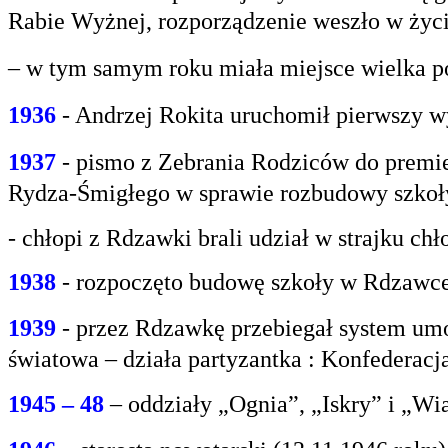
Rabie
Wyżnej, rozporządzenie weszło w życi
– w tym samym roku miała miejsce wielka po
1936
- Andrzej Rokita uruchomił pierwszy w
1937
- pismo z Zebrania Rodziców do premie
Rydza-Śmigłego w sprawie rozbudowy szko
- chłopi z Rdzawki brali udział w strajku chł
1938
- rozpoczęto budowę szkoły w Rdzawce
1939
- przez Rdzawkę przebiegał system umo
światowa – działa partyzantka : Konfederacja
1945 – 48
– oddziały „Ognia”, „Iskry” i „Wi