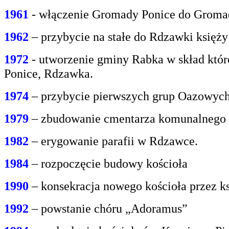
1961
- włączenie Gromady Ponice do Grom
1962
– przybycie na stałe do Rdzawki księż
1972
- utworzenie gminy Rabka w skład któr
Ponice, Rdzawka.
1974
– przybycie pierwszych grup Oazowych 
1979
– zbudowanie cmentarza komunalnego
1982
– erygowanie parafii w Rdzawce.
1984
– rozpoczęcie budowy kościoła
1990
– konsekracja nowego kościoła przez ks
1992
– powstanie chóru „Adoramus”