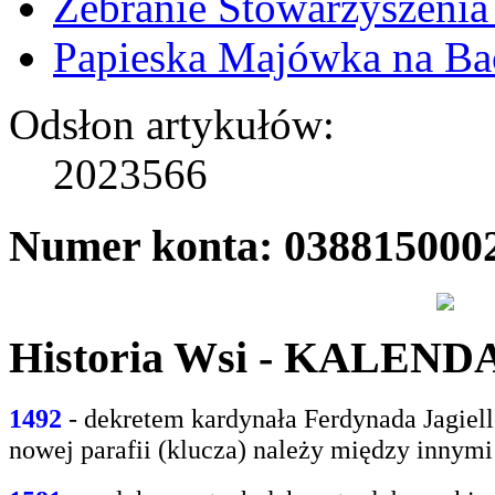
Zebranie Stowarzyszenia
Papieska Majówka na B
Odsłon artykułów:
2023566
Numer konta: 038815000
Historia Wsi - KALEN
1492
- dekretem kardynała Ferdynada Jagie
nowej parafii (klucza) należy między innym