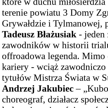
które w duchu miłosierdzia
terenie powiatu 3 Domy Zg
Grywałdzie i Tylmanowej, p
Tadeusz Błażusiak
- jeden
zawodników w historii tria
offroadowa legenda. Mimo 
kariery - wciąż zawodniczo
tytułów Mistrza Świata w 
Andrzej Jakubiec
– „Kubos
choreograf, działacz społec