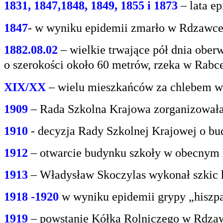
1831, 1847,1848, 1849, 1855 i 1873
– lata e
1847
- w wyniku epidemii zmarło w Rdzawce 2
1882.08.02
– wielkie trwające pół dnia oberw
o
szerokości około 60 metrów, rzeka w Rabce
XIX/XX
– wielu mieszkańców za chlebem w
1909
– Rada Szkolna Krajowa zorganizowała
1910
- decyzja Rady Szkolnej Krajowej o bu
1912
– otwarcie budynku szkoły w obecnym 
1913
– Władysław Skoczylas wykonał szkic k
1918 -1920
w wyniku epidemii grypy „hiszp
1919
– powstanie Kółka Rolniczego w Rdzaw