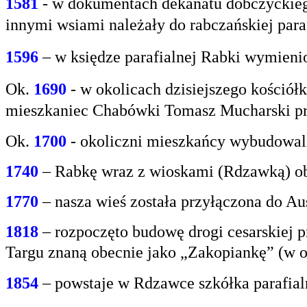
1581
- w
dokumentach dekanatu dobczyckiego
innymi
wsiami należały do rabczańskiej paraf
1596
– w księdze parafialnej Rabki wymien
Ok.
1690
-
w okolicach dzisiejszego kośció
mieszkaniec
Chabówki Tomasz Mucharski prz
Ok.
1700
- okoliczni mieszkańcy wybudowali
1740
– Rabkę wraz z wioskami (Rdzawką) obj
1770
– nasza wieś została przyłączona do Aus
1818
– rozpoczęto budowę drogi cesarskiej 
Targu
znaną obecnie jako „Zakopiankę” (w o
1854
– powstaje w Rdzawce szkółka parafial