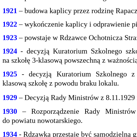
1921
– budowa kaplicy przez rodzinę Rapacz
1922
– wykończenie kaplicy i odprawienie pi
1923
– powstaje w Rdzawce Ochotnicza Stra
1924
- decyzją Kuratorium Szkolnego szk
na
szkołę 3-klasową powszechną z ważnością 
1925
- decyzją Kuratorium Szkolnego z
klasową
szkołę z powodu braku lokalu.
1929
– Decyzją Rady Ministrów z 8.11.1929
1930
– Rozporządzenie Rady Ministrów 
do
powiatu nowotarskiego.
1934
- Rdzawka przestaje być samodzielną g