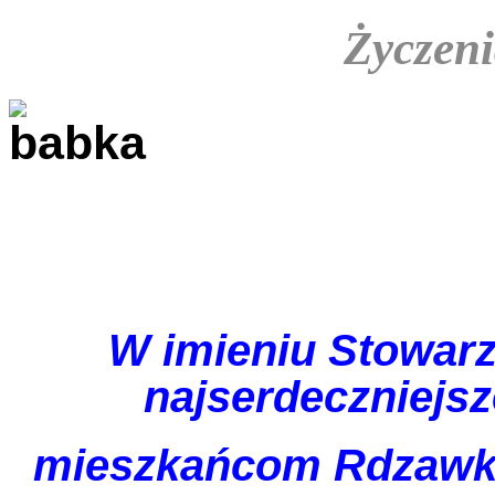
Życzeni
W imieniu Stowar
najserdeczniejs
mieszkańcom Rdzawki 