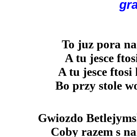
gr
To juz pora na
A tu jesce fto
A tu jesce ftos
Bo przy stole w
Gwiozdo Betlejyms
Coby razem s nam