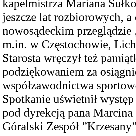
kapelmistrza Mariana Sułkow
jeszcze lat rozbiorowych, a
nowosądeckim przeglądzie 
m.in. w Częstochowie, Liche
Starosta wręczył też pamią
podziękowaniem za osiągni
współzawodnictwa sportoweg
Spotkanie uświetnił wystę
pod dyrekcją pana Marcina 
Góralski Zespół ”Krzesany”