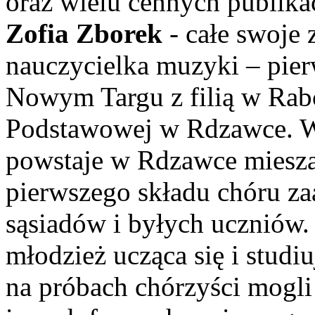
oraz wielu cennych publika
Zofia Zborek
- całe swoje
nauczycielka muzyki – pie
Nowym Targu z filią w Rabc
Podstawowej w Rdzawce. W 
powstaje w Rdzawce miesz
pierwszego składu chóru za
sąsiadów i byłych uczniów.
młodzież ucząca się i studi
na próbach chórzyści mogli