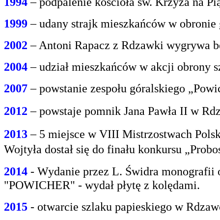
1994
– podpalenie kościoła św. Krzyża na P
1999
– udany strajk mieszkańców w obroni
2002
– Antoni Rapacz z Rdzawki wygrywa be
2004
– udział mieszkańców w akcji obrony s
2007
– powstanie zespołu góralskiego „Powi
2012
– powstaje pomnik Jana Pawła II w Rdz
2013
– 5 miejsce w VIII Mistrzostwach Polsk
Wojtyła dostał się do finału konkursu „Prob
2014
- Wydanie przez L. Świdra monografii 
"POWICHER" - wydał płytę z kolędami.
2015
- otwarcie szlaku papieskiego w Rdzaw