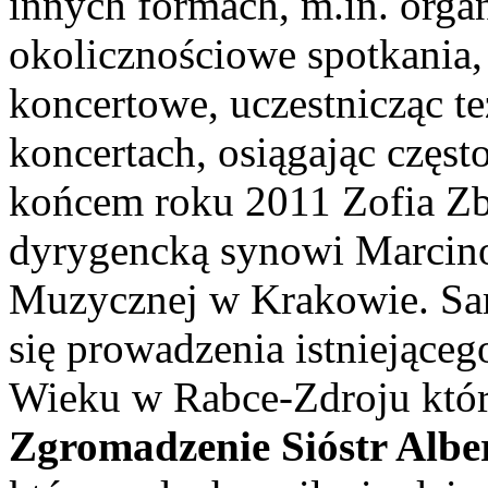
innych formach, m.in. orga
okolicznościowe spotkania,
koncertowe, uczestnicząc te
koncertach, osiągając częst
końcem roku 2011 Zofia Zb
dyrygencką synowi Marcin
Muzycznej w Krakowie. Sam
się prowadzenia istniejące
Wieku w Rabce-Zdroju któr
Zgromadzenie Sióstr Alb