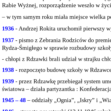
Rabie
Wyżnej, rozporządzenie weszło w życi
– w tym samym roku miała miejsce wielka po
1936
- Andrzej Rokita uruchomił pierwszy w
1937
- pismo z Zebrania Rodziców do premie
Rydza-Śmigłego w sprawie rozbudowy szko
- chłopi z Rdzawki brali udział w strajku chł
1938
- rozpoczęto budowę szkoły w Rdzawce
1939
- przez Rdzawkę przebiegał system umo
światowa – działa partyzantka : Konfederacja
1945 – 48
– oddziały „Ognia”, „Iskry” i „Wi