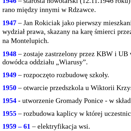
1946
– starosta nowotarski (12.11.1946 rok
rano między innymi w Rdzawce.
1947
– Jan Rokiciak jako pierwszy mieszkan
wydział
prawa, skazany na karę śmierci prz
na
Montelupich.
1948
– zostaje zastrzelony przez KBW i UB 
dowódca oddziału „Wiarusy”.
1949
– rozpoczęto rozbudowę szkoły.
1950
– otwarcie przedszkola u Wiktorii Krzy
1954
- utworzenie Gromady Ponice - w skład
1955
– rozbudowa kaplicy w której uczestnic
1959 – 61
– elektryfikacja wsi.