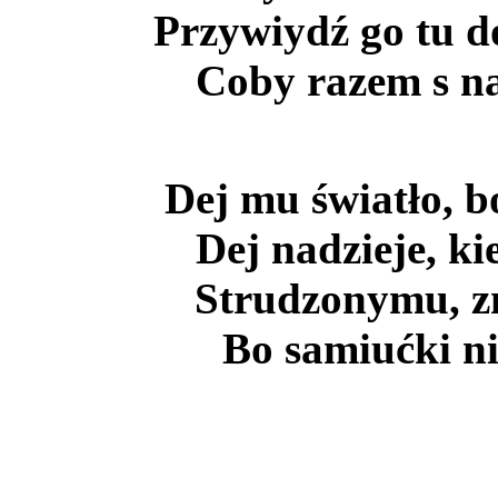
Przywiydź go tu do
Coby razem s n
Dej mu światło, b
Dej nadzieje, ki
Strudzonymu, 
Bo samiućki ni