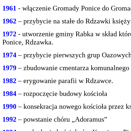
1961
- włączenie Gromady Ponice do Grom
1962
– przybycie na stałe do Rdzawki księż
1972
- utworzenie gminy Rabka w skład któr
Ponice, Rdzawka.
1974
– przybycie pierwszych grup Oazowych 
1979
– zbudowanie cmentarza komunalnego
1982
– erygowanie parafii w Rdzawce.
1984
– rozpoczęcie budowy kościoła
1990
– konsekracja nowego kościoła przez ks
1992
– powstanie chóru „Adoramus”