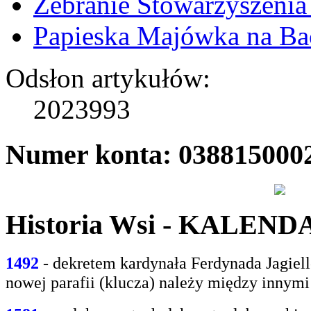
Zebranie Stowarzyszenia
Papieska Majówka na B
Odsłon artykułów:
2023993
Numer konta: 038815000
Historia Wsi - KALEN
1492
- dekretem kardynała Ferdynada Jagie
nowej parafii (klucza) należy między innym